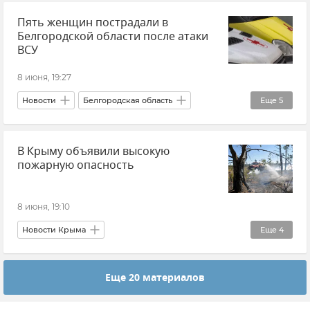
Пять женщин пострадали в
Железная дорога
Поезд
Белгородской области после атаки
ВСУ
8 июня, 19:27
Новости
Белгородская область
Еще
5
Происшествия
Атаки ВСУ
Белгород
В Крыму объявили высокую
Валентин Демидов
пожарную опасность
ВСУ (Вооруженные силы Украины)
8 июня, 19:10
Новости Крыма
Еще
4
ГУ МЧС РФ по Республике Крым
Крым
Еще 20 материалов
Безопасность Республики Крым и Севастополя
Пожароопасный сезон в Крыму