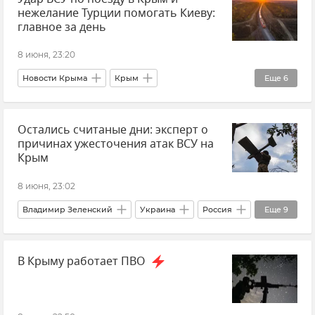
нежелание Турции помогать Киеву:
Безопасность Республики Крым и Севастополя
главное за день
Воздушная тревога в Севастополе
8 июня, 23:20
Новости Крыма
Крым
Еще
6
Новости Севастополя
Севастополь
Остались считаные дни: эксперт о
Новости
Россия
В мире
причинах ужесточения атак ВСУ на
Главное за день
Крым
8 июня, 23:02
Владимир Зеленский
Украина
Россия
Еще
9
Атаки ВСУ
Атаки ВСУ на Крым
В Крыму работает ПВО
Безопасность Республики Крым и Севастополя
Безопасность
Мнения
Алексей Самойлов
НАТО
В мире