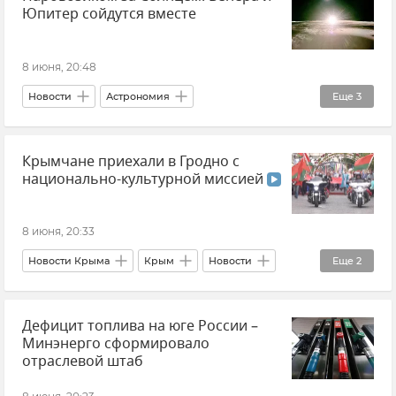
Юпитер сойдутся вместе
8 июня, 20:48
Новости
Астрономия
Еще
3
Институт солнечно-земной физики
Крымчане приехали в Гродно с
Институт космических исследований
национально-культурной миссией
космос
8 июня, 20:33
Новости Крыма
Крым
Новости
Еще
2
Белоруссия
Культура
Дефицит топлива на юге России –
Минэнерго сформировало
отраслевой штаб