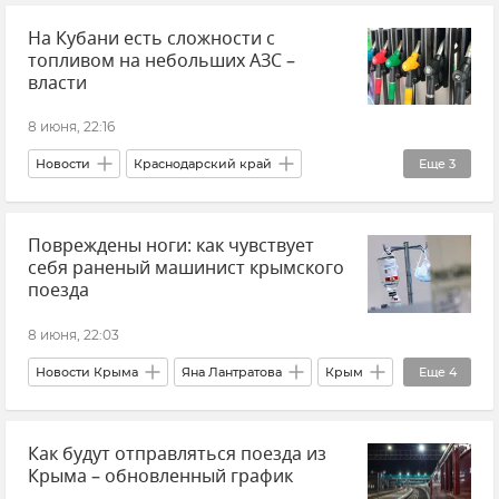
На Кубани есть сложности с
Михаил Развожаев
топливом на небольших АЗС –
Безопасность Республики Крым и Севастополя
власти
Воздушная тревога в Севастополе
8 июня, 22:16
Новости
Краснодарский край
Еще
3
Топливо
Вениамин Кондратьев
Повреждены ноги: как чувствует
Транспорт
себя раненый машинист крымского
поезда
8 июня, 22:03
Новости Крыма
Яна Лантратова
Крым
Еще
4
Поезд "Таврия"
Атаки ВСУ
Как будут отправляться поезда из
Происшествия
Крыма – обновленный график
Ситуация с поездами в Крыму после атаки ВСУ