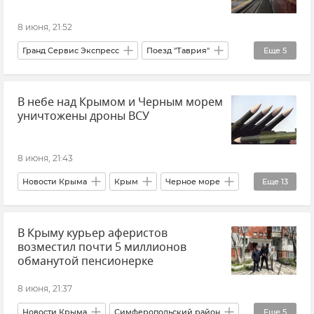
8 июня, 21:52
Гранд Сервис Экспресс
Поезд "Таврия"
Еще
5
Новости Крыма
Крым
Новости
В небе над Крымом и Черным морем
Железная дорога
уничтожены дроны ВСУ
Ситуация с поездами в Крыму после атаки ВСУ
8 июня, 21:43
Новости Крыма
Крым
Черное море
Еще
13
Белгородская область
Брянская область
В Крыму курьер аферистов
Калужская область
Курская область
возместил почти 5 миллионов
Орловская область
Рязанская область
обманутой пенсионерке
Тульская область
Московская область
8 июня, 21:37
Краснодарский край
ПВО
Новости Крыма
Симферопольский район
Еще
5