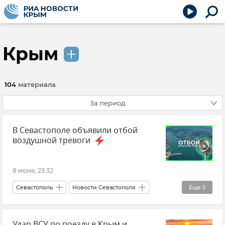
Крым
104
материала
За период
В Севастополе объявили отбой
воздушной тревоги
8 июня, 23:32
Севастополь
Новости Севастополя
Еще
5
Срочные новости Крыма
Крым
Удар ВСУ по поезду в Крым и
Михаил Развожаев