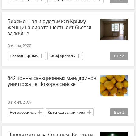
Вооруженные силы России
Симферополь
Беспилотник (БПЛА, дрон)
Атаки ВСУ
Беременная и с детьми: в Крыму
Прокуратура Республики Крым
женщина-сирота шесть лет бьется
Происшествия
Суд
Мошенничество
за жилье
8 июня, 21:22
Новости Крыма
Симферополь
Еще
3
Жилье в Крыму
842 тонны санкционных мандаринов
Следком Крыма и Севастополя
уничтожат в Новороссийске
Происшествия
8 июня, 21:07
Новороссийск
Краснодарский край
Еще
3
Новости
Таможня
Фрукты
Паровозиком за Солнцем: Венера и