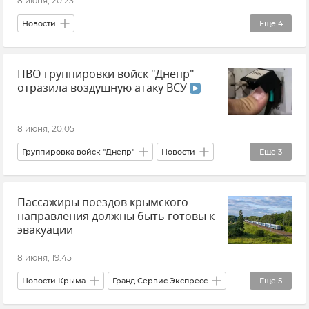
8 июня, 20:23
Новости
Еще
4
Министерство энергетики Российской Федерации (Минэнерго РФ)
ПВО группировки войск "Днепр"
Топливо
Новости Крыма
отразила воздушную атаку ВСУ
Топливо в Крыму
8 июня, 20:05
Группировка войск "Днепр"
Новости
Еще
3
Новости СВО
Министерство обороны РФ
Пассажиры поездов крымского
ВСУ (Вооруженные силы Украины)
направления должны быть готовы к
эвакуации
8 июня, 19:45
Новости Крыма
Гранд Сервис Экспресс
Еще
5
Крым
Новости
Поезд "Таврия"