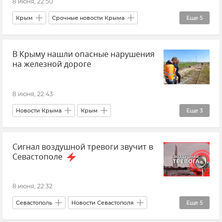
8 июня, 22:50
Политика
Крым
Срочные новости Крыма
Еще
5
Новости Севастополя
Севастополь
В Крыму нашли опасные нарушения
ГУ МЧС РФ по Республике Крым
на железной дороге
Безопасность Республики Крым и Севастополя
Атаки ВСУ
8 июня, 22:43
Новости Крыма
Крым
Еще
3
Железная дорога
Сигнал воздушной тревоги звучит в
Южная транспортная прокуратура
Севастополе
Происшествия
8 июня, 22:32
Севастополь
Новости Севастополя
Еще
5
Срочные новости Крыма
Крым