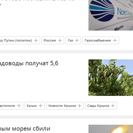
"
р Путин (политик)
Россия
Газ
Газоснабжение
Союз (ЕС)
Европа
Германия
США
Новости
адоводы получат 5,6
астополя
Крым
Новости Крыма
Сады Крыма
кономика Крыма
Правительство Севастополя
ным морем сбили