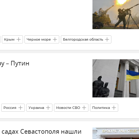
Крым
Черное море
Белгородская область
 область
ПВО
Беспилотник (БПЛА, дрон)
Атаки ВСУ
ру – Путин
асность Республики Крым и Севастополя
Безопасность
Новости Крыма
Россия
Украина
Новости СВО
Политика
ти
х садах Севастополя нашли