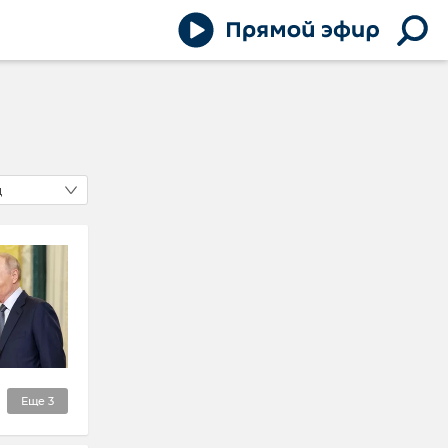
д
Еще
3