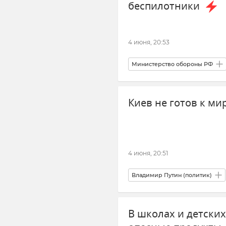
беспилотники
4 июня, 20:53
Министерство обороны РФ
Брянская область
Курская
Киев не готов к ми
Атаки ВСУ на Крым
Безоп
Новости СВО
Новости
4 июня, 20:51
Владимир Путин (политик)
Внешняя политика
Новос
В школах и детски