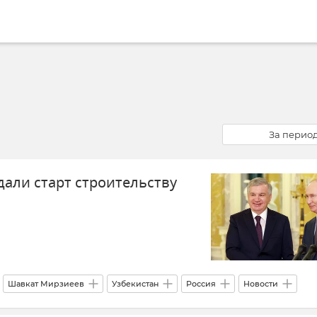
За перио
дали старт строительству
Шавкат Мирзиеев
Узбекистан
Россия
Новости
Новости