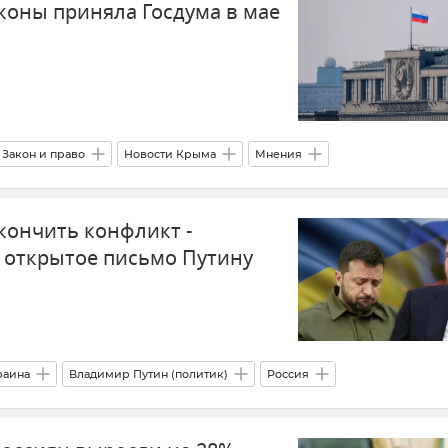
коны приняла Госдума в мае
Закон и право
Новости Крыма
Мнения
кончить конфликт -
 открытое письмо Путину
раина
Владимир Путин (политик)
Россия
Внешняя политика
Новости
Переговоры