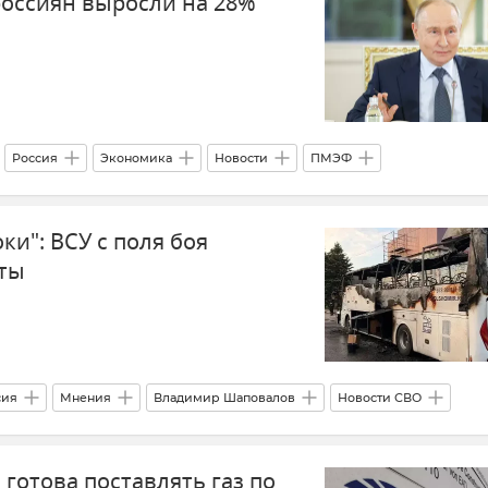
оссиян выросли на 28%
Россия
Экономика
Новости
ПМЭФ
ки": ВСУ с поля боя
кты
сия
Мнения
Владимир Шаповалов
Новости СВО
 готова поставлять газ по