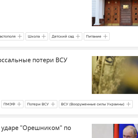
астополя
Школа
Детский сад
Питание
ля
Происшествия
оссальные потери ВСУ
ПМЭФ
Потери ВСУ
ВСУ (Вооруженные силы Украины)
б ударе "Орешником" по