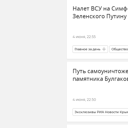
Налет ВСУ на Симф
Зеленского Путину 
4 июня, 22:55
Главное за день
Общество
Политика
Атаки ВСУ
Путь самоуничтоже
памятника Булгако
4 июня, 22:50
Эксклюзивы РИА Новости Кры
Михаил Булгаков
Памятн