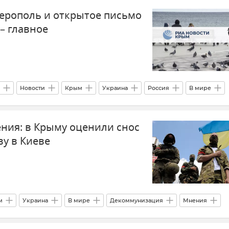
ерополь и открытое письмо
– главное
Новости
Крым
Украина
Россия
В мире
Севастополь
Топливо
ния: в Крыму оценили снос
ву в Киеве
м
Украина
В мире
Декоммунизация
Мнения
ики
Наталья Киселева