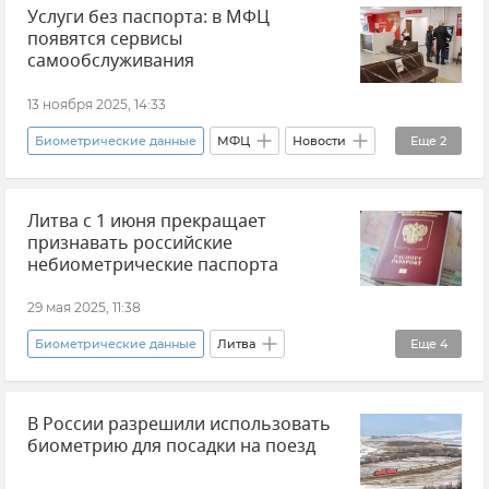
Услуги без паспорта: в МФЦ
МВД РФ (Министерство внутренних дел Российской Федерации)
появятся сервисы
Закон и право
Граница
Новости
самообслуживания
13 ноября 2025, 14:33
Биометрические данные
МФЦ
Новости
Еще
2
Россия
Товары и услуги
Литва с 1 июня прекращает
признавать российские
небиометрические паспорта
29 мая 2025, 11:38
Биометрические данные
Литва
Еще
4
Международная медиагруппа "Россия сегодня"
В России разрешили использовать
Биометрический загранпаспорт
Паспорт
биометрию для посадки на поезд
Новости