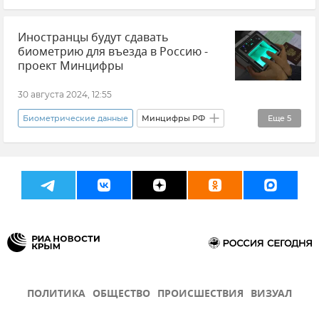
Общество
Совет эксперта
Иностранцы будут сдавать
Закон и право
Россия
биометрию для въезда в Россию -
Екатерина Денисова
Крым
проект Минцифры
Товары и услуги
30 августа 2024, 12:55
Биометрические данные
Минцифры РФ
Еще
5
Россия
Новости
Закон "О порядке выезда и въезда в Российскую Федерацию"
Закон и право
Мигранты
ПОЛИТИКА
ОБЩЕСТВО
ПРОИСШЕСТВИЯ
ВИЗУАЛ