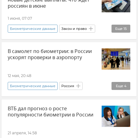
новые детские выплаты: что ждет
россиян в июне
1 июня, 07:07
Биометрические данные
Закон и право
Еще
15
Новости
Россия
Общество
В самолет по биометрии: в России
Финансы
Пособия и выплаты
Таможня
ускорят проверки в аэропорту
Беспилотник (БПЛА, дрон)
Вейпы
Закон о запрете вейпов
Деньги
12 мая, 20:48
Росфинмониторинг
Экстремизм
Биометрические данные
Россия
Еще
4
Аэропорт
Самолет
Пенсия
Авиация
Биометрический загранпаспорт
ВТБ дал прогноз о росте
Минтранс России
Новости
популярности биометрии в России
21 апреля, 14:58