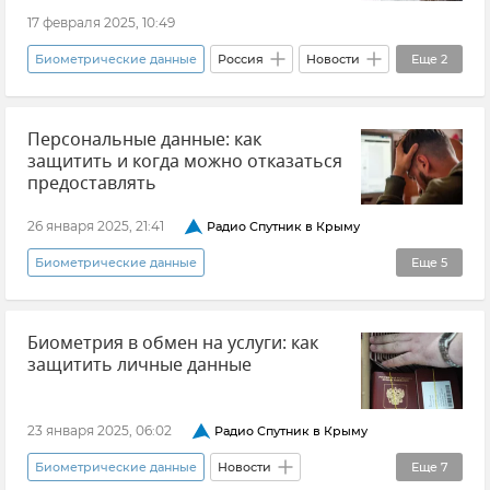
17 февраля 2025, 10:49
Биометрические данные
Россия
Новости
Еще
2
Российские железные дороги (РЖД)
Персональные данные: как
Железные дороги Крыма
защитить и когда можно отказаться
предоставлять
26 января 2025, 21:41
Радио Спутник в Крыму
Биометрические данные
Еще
5
Защита персональных данных
Биометрия в обмен на услуги: как
Цифровая безопасность
Общество
защитить личные данные
Совет эксперта
Екатерина Денисова
23 января 2025, 06:02
Радио Спутник в Крыму
Биометрические данные
Новости
Еще
7