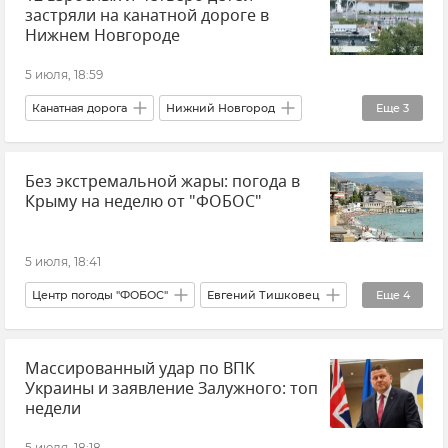
застряли на канатной дороге в
Нижнем Новгороде
5 июля, 18:59
Канатная дорога
Нижний Новгород
Еще
3
Происшествия
Без экстремальной жары: погода в
МЧС РФ (Министерство чрезвычайных ситуаций Российской Федерации)
Крыму на неделю от "ФОБОС"
Новости
5 июля, 18:41
Центр погоды "ФОБОС"
Евгений Тишковец
Еще
4
Новости Крыма
Крым
Погода
Массированный удар по ВПК
Погода в Крыму
Украины и заявление Залужного: топ
недели
5 июля, 18:18