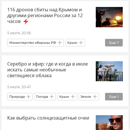
116 дронов сбиты над Крымом и
другими регионами России за 12
часов
5 июля, 20:56
Министерство обороны РФ
Крым
Еще
7
Новости Крыма
Срочные новости Крыма
Серебро и эфир: где и когда в июле
ПВО
Атаки ВСУ
Атаки ВСУ на Крым
искать самые необычные
ВСУ (Вооруженные силы Украины)
светящиеся облака
Безопасность Республики Крым и Севастополя
5 июля, 20:47
Природа
Погода
Крым
Земля
Еще
1
Новости
Как выбрать солнцезащитные очки