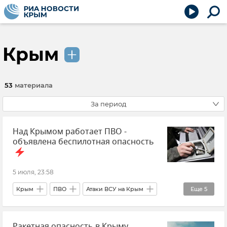
Крым
53
материала
За период
Над Крымом работает ПВО -
объявлена беспилотная опасность
5 июля, 23:58
Крым
ПВО
Атаки ВСУ на Крым
Еще
5
Безопасность Республики Крым и Севастополя
Ракетная опасность в Крыму
Новости Крыма
Происшествия