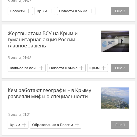
5 июля, 21:47
Новости
Крым
Новости Крыма
Еще
2
Пожароопасный сезон в Крыму
Жертвы атаки ВСУ на Крым и
Пожарная безопасность
гуманитарная акция России –
главное за день
5 июля, 21:45
Главное за день
Новости Крыма
Крым
Еще
2
В мире
Общество
Кем работают географы – в Крыму
развеяли мифы о специальности
5 июля, 21:21
Крым
Образование в России
Еще
1
Общество