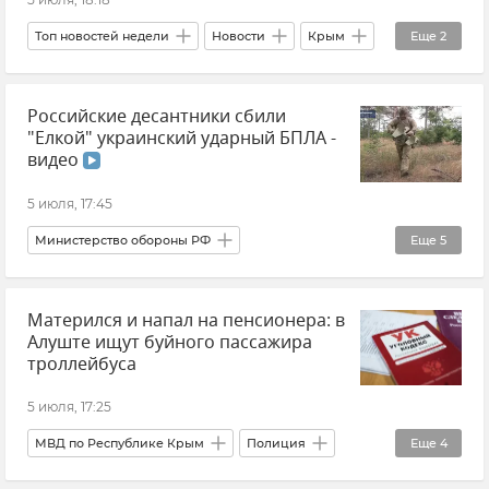
Топ новостей недели
Новости
Крым
Еще
2
В мире
Общество
Российские десантники сбили
"Елкой" украинский ударный БПЛА -
видео
5 июля, 17:45
Министерство обороны РФ
Еще
5
Группировка войск "Днепр"
Видео
Матерился и напал на пенсионера: в
Беспилотник (БПЛА, дрон)
Новости
Алуште ищут буйного пассажира
Оружие
троллейбуса
5 июля, 17:25
МВД по Республике Крым
Полиция
Еще
4
Прокуратура Республики Крым