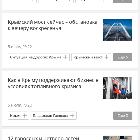
Здравоохранение в Крыму и Севастополе
Крымский мост сейчас – обстановка
Жара
Новости
Совет эксперта
к вечеру воскресенья
5 июля, 19:22
Ситуация на дорогах Крыма
Крымский мост
Еще
5
Керчь
Керченский пролив
Тамань
Как в Крыму поддерживают бизнес в
Новости Крыма
Крым
условиях топливного кризиса
5 июля, 19:20
Крым
Владислав Ганжара
Еще
3
Предпринимательство
Новости
12 взрослых и четверо детей
Новости Крыма