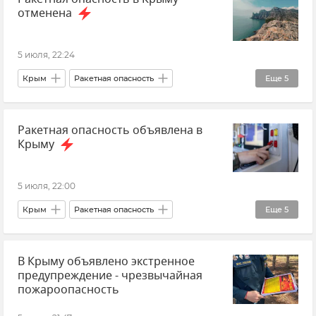
отменена
Срочные новости Крыма
ГУ МЧС РФ по Республике Крым
5 июля, 22:24
Крым
Ракетная опасность
Еще
5
Безопасность Республики Крым и Севастополя
Ракетная опасность объявлена в
Атаки ВСУ на Крым
Новости Крыма
Крыму
Срочные новости Крыма
ГУ МЧС РФ по Республике Крым
5 июля, 22:00
Крым
Ракетная опасность
Еще
5
Новости Крыма
Срочные новости Крыма
В Крыму объявлено экстренное
Безопасность Республики Крым и Севастополя
предупреждение - чрезвычайная
Атаки ВСУ на Крым
пожароопасность
ГУ МЧС РФ по Республике Крым