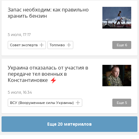
Запас необходим: как правильно
Происшествия
Алушта
хранить бензин
Общественный транспорт
5 июля, 17:17
Совет эксперта
Топливо
Еще
6
Топливо в Крыму
Дизельное топливо
Украина отказалась от участия в
Бензин
Дефицит топлива в Крыму
передаче тел военных в
Константин Работягов
Константиновке
КФУ (Крымский федеральный университет)
5 июля, 16:34
ВСУ (Вооруженные силы Украины)
Еще
5
Донецкая Народная Республика (ДНР)
Еще 20 материалов
Министерство обороны РФ
Вооруженные силы России
Новости