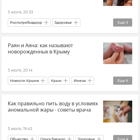
5 июля, 20:33
Роспотребнадзор
Здоровье
Еще
3
Красота и здоровье
Новости
Раян и Аяна: как называют
Совет эксперта
новорожденных в Крыму
5 июля, 20:14
Новости Крыма
Крым
Имена
Еще
6
дети
Минюст Крыма
Общество
Как правильно пить воду в условиях
семья
Демография
Рождаемость
аномальной жары - советы врача
5 июля, 19:43
Общество
Ольга Барило
Здоровье
Еще
4