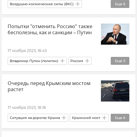
Воздушно-космические силы (ВКС)
Еще
6
Авиация
Россия
Попытки "отменить Россию" также
Гиперзвуковые ракеты "Кинжал"
бесполезны, как и санкции – Путин
Вооруженные силы России
Украина
Владимир Зеленский
17 ноября 2023, 18:43
Владимир Путин (политик)
Россия
Еще
3
Культура
Общество
Новости
Очередь перед Крымским мостом
растет
17 ноября 2023, 18:18
Ситуация на дорогах Крыма
Крымский мост
Еще
6
Логистика
Транспорт
Крым