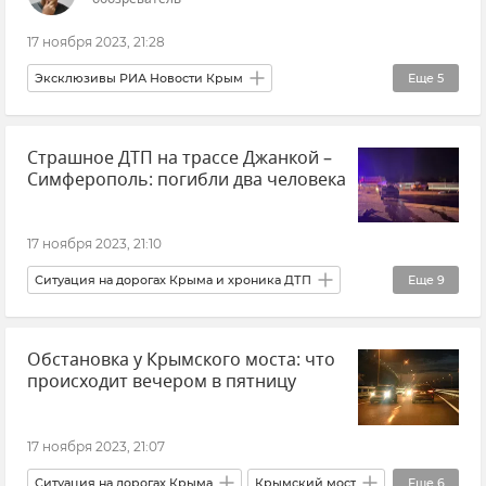
17 ноября 2023, 21:28
Эксклюзивы РИА Новости Крым
Еще
5
Алексей Анпилогов
Мнения
Страшное ДТП на трассе Джанкой –
Владимир Зеленский
Украина
НАТО
Симферополь: погибли два человека
17 ноября 2023, 21:10
Ситуация на дорогах Крыма и хроника ДТП
Еще
9
ДТП в Крыму и Севастополе
Происшествия
Обстановка у Крымского моста: что
МВД по Республике Крым
происходит вечером в пятницу
Прокуратура Республики Крым
Симферопольский район
17 ноября 2023, 21:07
Ситуация на дорогах Крыма
Джанкой
Ситуация на дорогах Крыма
Крымский мост
Еще
6