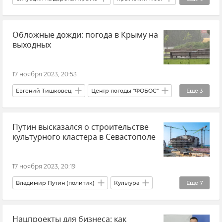
Симферополь
ГИБДД
Логистика
Транспорт
Крым
Обложные дожди: погода в Крыму на
Керчь
Краснодарский край
Тамань
выходных
17 ноября 2023, 20:53
Евгений Тишковец
Центр погоды "ФОБОС"
Еще
3
Крымская погода
Погода в Крыму
Путин высказался о строительстве
Новости Крыма
культурного кластера в Севастополе
17 ноября 2023, 20:19
Владимир Путин (политик)
Культура
Еще
7
Новости
Херсонес
Севастополь
Нацпроекты для бизнеса: как
Россия
Крым
Новости Крыма