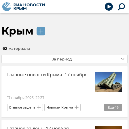
Крым
62
материала
За период
Главные новости Крыма: 17 ноября
17 ноября 2023, 22:37
Главное за день
Новости Крыма
Еще
16
Ситуация на дорогах Крыма и хроника ДТП
Главное за день: 17 ноября
ДТП в Крыму и Севастополе