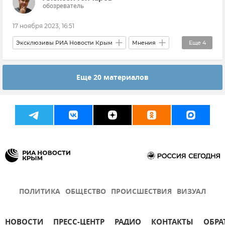
обозреватель
17 ноября 2023, 16:51
Эксклюзивы РИА Новости Крым
Мнения
Еще
4
Алексей Анпилогов
Украина
Еще 20 материалов
Владимир Зеленский
ВСУ (Вооруженные силы Украины)
ПОЛИТИКА
ОБЩЕСТВО
ПРОИСШЕСТВИЯ
ВИЗУАЛ
НОВОСТИ
ПРЕСС-ЦЕНТР
РАДИО
КОНТАКТЫ
ОБРА