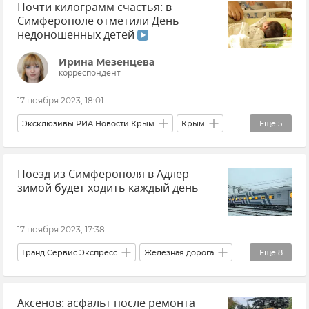
Почти килограмм счастья: в
Керчь
Тамань
Краснодарский край
Симферополе отметили День
недоношенных детей
Ирина Мезенцева
корреспондент
17 ноября 2023, 18:01
Эксклюзивы РИА Новости Крым
Крым
Еще
5
Симферополь
Бахчисарай
Поезд из Симферополя в Адлер
Крымский перинатальный центр
зимой будет ходить каждый день
Здравоохранение в Крыму и Севастополе
Здоровье
17 ноября 2023, 17:38
Гранд Сервис Экспресс
Железная дорога
Еще
8
Транспорт
Крым
Краснодарский край
Аксенов: асфальт после ремонта
Симферополь
Адлер
Новости