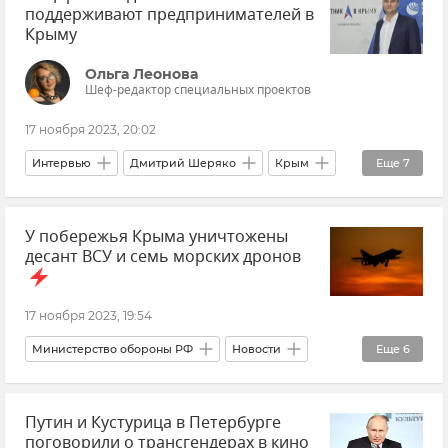
поддерживают предпринимателей в
Нацпроекты в Крыму
Крыму
Ольга Леонова
Шеф-редактор специальных проектов
17 ноября 2023, 20:02
Интервью
Дмитрий Шеряко
Крым
Еще
7
Бизнес
Крымский бизнес
Экономика
У побережья Крыма уничтожены
Общество
Экспорт
десант ВСУ и семь морских дронов
Экспорт продукции из Крыма
Нацпроекты в Крыму
17 ноября 2023, 19:54
Министерство обороны РФ
Новости
Еще
6
Новости Крыма
Армия и флот
Путин и Кустурица в Петербурге
ЧФ РФ (Черноморский флот Российской Федерации)
поговорили о трансгендерах в кино