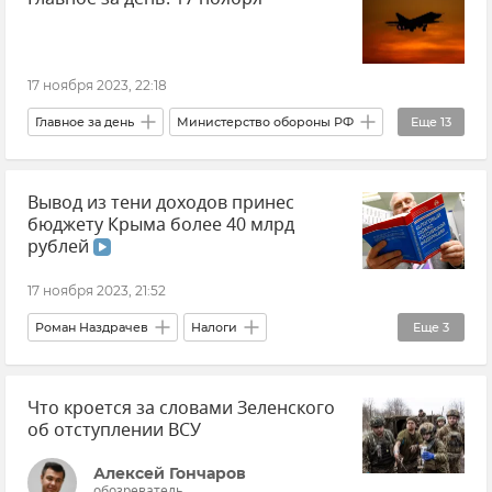
Симферопольский район
Джанкой
Симферополь
17 ноября 2023, 22:18
Прокуратура Республики Крым
Главное за день
Министерство обороны РФ
Еще
13
Севастополь
Михаил Развожаев
Черное море
Министерство обороны РФ
ПВО
Вывод из тени доходов принес
Воздушно-космические силы (ВКС)
бюджету Крыма более 40 млрд
Авиация
Авиация
ВСУ (Вооруженные силы Украины)
рублей
Воздушно-космические силы (ВКС)
Потери ВСУ
17 ноября 2023, 21:52
ЧФ РФ (Черноморский флот Российской Федерации)
Обрушение жилого дома в Астрахани
Роман Наздрачев
Налоги
Еще
3
МВД РФ (Министерство внутренних дел Российской Федерации)
Астрахань
Африка
Зерно
Федеральная налоговая служба (ФНС)
Ленинский район
Происшествия
Владимир Путин (политик)
Культура
Что кроется за словами Зеленского
Деньги
Крым
об отступлении ВСУ
Россия
Новости
Алексей Гончаров
обозреватель