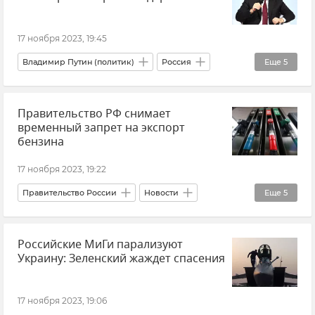
Крым
Безопасность Республики Крым и Севастополя
17 ноября 2023, 19:45
Воздушно-космические силы (ВКС)
Владимир Путин (политик)
Россия
Еще
5
Эмир Кустурица
Культура
Кино
Правительство РФ снимает
Сербия
Искусство
временный запрет на экспорт
бензина
17 ноября 2023, 19:22
Правительство России
Новости
Еще
5
Россия
Топливо
Бензин
Российские МиГи парализуют
Цены и тарифы
Украину: Зеленский жаждет спасения
Министерство энергетики Российской Федерации (Минэнерго РФ)
17 ноября 2023, 19:06