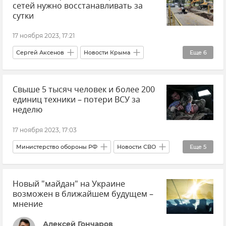
сетей нужно восстанавливать за
Новости Крыма
Россия
сутки
17 ноября 2023, 17:21
Сергей Аксенов
Новости Крыма
Еще
6
Крым
Крымгазсети
Свыше 5 тысяч человек и более 200
ЖКХ Крыма и Севастополя
Городская среда
единиц техники – потери ВСУ за
Ремонт и строительство дорог в Крыму
неделю
Общество
17 ноября 2023, 17:03
Министерство обороны РФ
Новости СВО
Еще
5
Новые регионы России
Работино
Новый "майдан" на Украине
Днепр
Купянск
Потери ВСУ
возможен в ближайшем будущем –
мнение
Алексей Гончаров