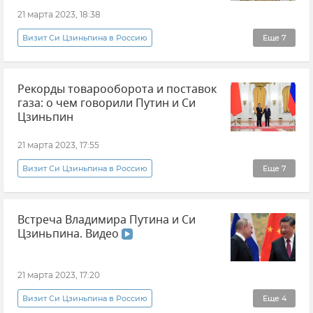
21 марта 2023, 18:38
Визит Си Цзиньпина в Россию
Еще
7
Владимир Путин (политик)
Рекорды товарооборота и поставок
Си Цзиньпин (председатель КНР)
Китай
газа: о чем говорили Путин и Си
Россия
Политика
Москва
Цзиньпин
Прямая трансляция
21 марта 2023, 17:55
Визит Си Цзиньпина в Россию
Еще
7
Си Цзиньпин (председатель КНР)
Встреча Владимира Путина и Си
Владимир Путин (политик)
Китай
Цзиньпина. Видео
Россия
Москва
Политика
Новости
21 марта 2023, 17:20
Визит Си Цзиньпина в Россию
Еще
4