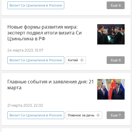
Си Цзиньпин (председатель КНР)
Визит Си Цзиньпина в Россию
Еще
6
Безопасность Республики Крым и Севастополя
Владимир Путин (политик)
Новые формы развития мира:
Си Цзиньпин (председатель КНР)
Политика
эксперт подвел итоги визита Си
Россия
Китай
Мнения
Цзиньпина в РФ
24 марта 2023, 13:07
Визит Си Цзиньпина в Россию
Китай
Еще
6
Россия
Политика
Главные события и заявления дня: 21
Владимир Путин (политик)
марта
Си Цзиньпин (председатель КНР)
Мнения
Алексей Маслов
21 марта 2023, 22:02
Визит Си Цзиньпина в Россию
Главное за день
Еще
7
Си Цзиньпин (председатель КНР)