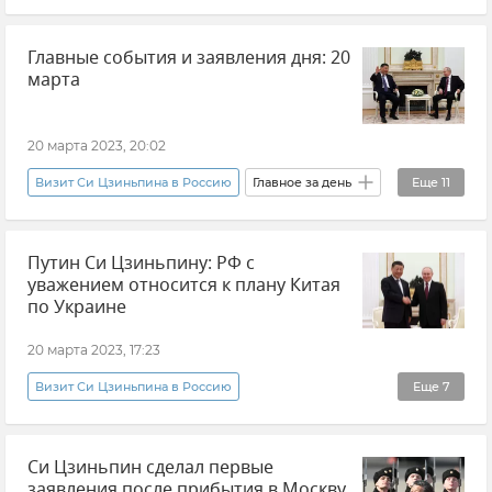
Владимир Путин (политик)
Главные события и заявления дня: 20
Си Цзиньпин (председатель КНР)
Китай
марта
Россия
20 марта 2023, 20:02
Визит Си Цзиньпина в Россию
Главное за день
Еще
11
Новости
Новости Крыма
Путин Си Цзиньпину: РФ с
Владимир Путин посетил Мариуполь
уважением относится к плану Китая
Зерновая сделка
по Украине
Си Цзиньпин (председатель КНР)
Россия
20 марта 2023, 17:23
Китай
Симферополь
Происшествия
Визит Си Цзиньпина в Россию
Еще
7
Министерство иностранных дел РФ (МИД РФ)
Владимир Путин (политик)
Международный уголовный суд
Си Цзиньпин сделал первые
Си Цзиньпин (председатель КНР)
Китай
заявления после прибытия в Москву