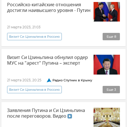
Российско-китайские отношения
Владимир Путин посетил Мариуполь
достигли наивысшего уровня - Путин
Птичий грипп
Киево-Печерская лавра
Политика
Экономика
В мире
21 марта 2023, 21:03
Визит Си Цзиньпина в Россию
Еще
8
Си Цзиньпин (председатель КНР)
Визит Си Цзиньпина обнулил ордер
Владимир Путин (политик)
Политика
МУС на "арест" Путина – эксперт
Китай
Россия
Москва
Экономика
Новости
21 марта 2023, 20:25
Радио Спутник в Крыму
Визит Си Цзиньпина в Россию
Еще
3
Владимир Путин посетил Мариуполь
Заявления Путина и Си Цзиньпина
Си Цзиньпин (председатель КНР)
после переговоров. Видео
Вадим Колесниченко