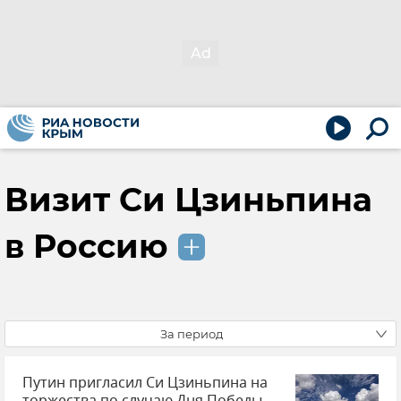
Визит Си Цзиньпина
в Россию
За период
Путин пригласил Си Цзиньпина на