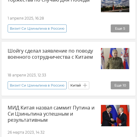
торжества по случаю Дня Победы
1 апреля 2025, 16:28
Визит Си Цзиньпина в Россию
Еще
5
Владимир Путин (политик)
Ван И
Шойгу сделал заявление по поводу
80 лет Победы
военного сотрудничества с Китаем
Си Цзиньпин (председатель КНР)
Ситуация с главой РИА Новости Украина Кириллом Вышинским
18 апреля 2023, 12:33
Визит Си Цзиньпина в Россию
Китай
Еще
10
Сергей Шойгу
Россия
МИД Китая назвал саммит Путина и
Министерство обороны РФ
Политика
Си Цзиньпина успешным и
Внешняя политика
Новости
Ли Шанфу
результативным
Владимир Путин (политик)
26 марта 2023, 14:32