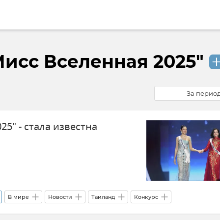
Мисс Вселенная 2025"
За перио
25" - стала известна
В мире
Новости
Таиланд
Конкурс