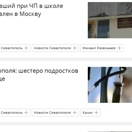
вший при ЧП в школе
влен в Москву
Севастополь
Новости Севастополя
Михаил Развожаев
ополя: шестеро подростков
це
Севастополь
Новости Севастополя
Крым
азвожаев