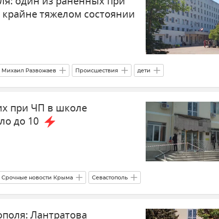
ля: один из раненных при
в крайне тяжелом состоянии
Михаил Развожаев
Происшествия
дети
ости Крыма
Крым
Севастополь
х при ЧП в школе
ло до 10
Срочные новости Крыма
Севастополь
ым
Следком Крыма и Севастополя
Михаил Развожаев
ополя: Лантратова