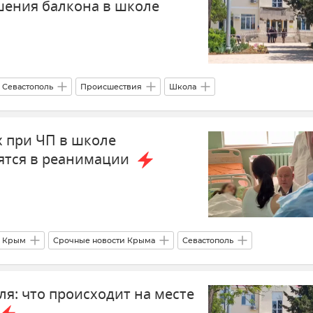
шения балкона в школе
Севастополь
Происшествия
Школа
астополю
СК РФ (Следственный комитет Российской Федерации)
 при ЧП в школе
оловный кодекс
Новости Севастополя
ятся в реанимации
Крым
Срочные новости Крыма
Севастополь
исшествия
Михаил Развожаев
я: что происходит на месте