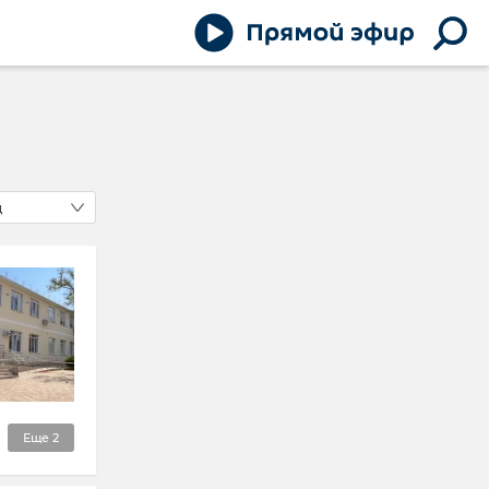
д
Еще
2