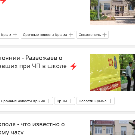
Крым
Срочные новости Крыма
Севастополь
аил Развожаев
Происшествия
Школа
дети
тоянии - Развожаев о
авших при ЧП в школе
Срочные новости Крыма
Крым
Новости Крыма
астополя
Михаил Развожаев
дети
Школа
поля - что известно о
ому часу