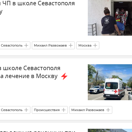
 ЧП в школе Севастополя
у
Севастополь
Михаил Развожаев
Москва
ранение в России
Новости Севастополя
Общество
в школе Севастополя
на лечение в Москву
Севастополь
Происшествия
Михаил Развожаев
и
Школа
Здравоохранение в России
Общество