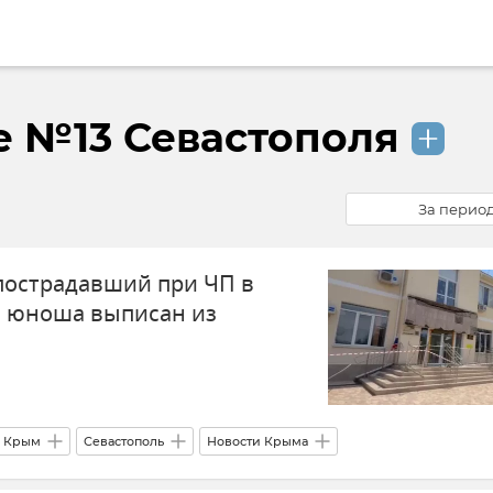
е №13 Севастополя
За перио
 пострадавший при ЧП в
я юноша выписан из
Крым
Севастополь
Новости Крыма
аил Развожаев