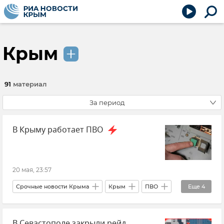
Крым
91
материал
За период
В Крыму работает ПВО
20 мая, 23:57
Срочные новости Крыма
Крым
ПВО
Еще
4
ГУ МЧС РФ по Республике Крым
В Севастополе закрыли рейд
Новости Крыма