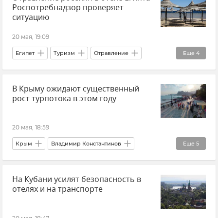
Роспотребнадзор проверяет
ситуацию
20 мая, 19:09
Египет
Туризм
Отравление
Еще
4
Роспотребнадзор
В мире
Новости
В Крыму ожидают существенный
Общество
рост турпотока в этом году
20 мая, 18:59
Крым
Владимир Константинов
Еще
5
Туризм
Туризм в Крыму
Отдых
На Кубани усилят безопасность в
Отдых в Крыму
Новости Крыма
отелях и на транспорте