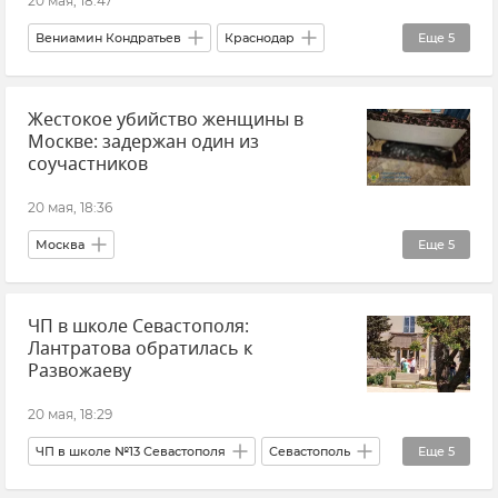
20 мая, 18:47
Вениамин Кондратьев
Краснодар
Еще
5
Безопасность Республики Крым и Севастополя
Жестокое убийство женщины в
Антитеррор
Новости
Кубань
Москве: задержан один из
Краснодарский край
соучастников
20 мая, 18:36
Москва
Еще
5
СК РФ (Следственный комитет Российской Федерации)
ЧП в школе Севастополя:
Убийство
Происшествия
Новости
Лантратова обратилась к
Уголовный кодекс
Развожаеву
20 мая, 18:29
ЧП в школе №13 Севастополя
Севастополь
Еще
5
Новости Севастополя
Происшествия