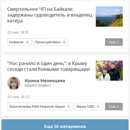
Смертельное ЧП на Байкале:
Яна Лантратова
Крым
Новости Крыма
задержаны судоводитель и владелец
катера
20 мая, 18:15
Новости
Происшествия
Еще
2
СК РФ (Следственный комитет Российской Федерации)
"Нас ранило в один день": в Крыму
Байкал
соседи стали боевыми товарищами
Ирина Мезенцева
корреспондент
20 мая, 18:02
Эксклюзивы РИА Новости Крым
Герои СВО
Еще
4
Общество
Новости СВО
Ветераны СВО
Еще 20 материалов
Участники СВО