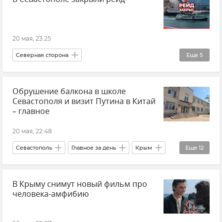
Безопасность Республики Крым и Севастополя
Беспилотник (БПЛА, дрон)
20 мая, 23:25
Северная сторона
Еще
5
Безопасность Республики Крым и Севастополя
Обрушение балкона в школе
Морской транспорт
Севастополя и визит Путина в Китай
Паромы и катера в Севастополе
– главное
Севастополь
Новости Севастополя
20 мая, 22:48
Севастополь
Главное за день
Крым
Еще
12
Кубань
Краснодарский край
В Крыму снимут новый фильм про
Атаки ВСУ
Происшествия
человека-амфибию
Новости Крыма
Новости
Новости Севастополя
Политика