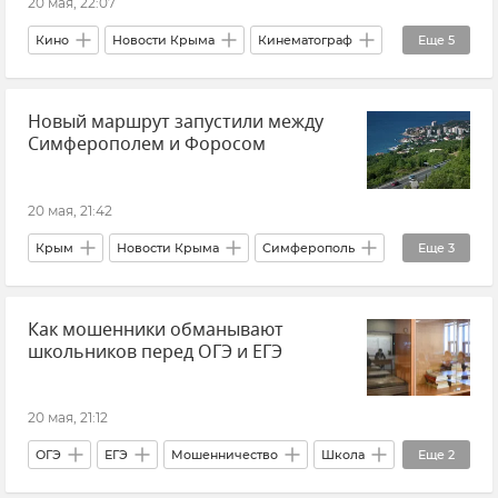
20 мая, 22:07
Владимир Путин (политик)
Кино
Новости Крыма
Кинематограф
Еще
5
Си Цзиньпин (председатель КНР)
Китай
Крым
Искусство
Судак
Культура
Россия
Новый маршрут запустили между
Арт-кластер "Таврида"
Симферополем и Форосом
20 мая, 21:42
Крым
Новости Крыма
Симферополь
Еще
3
Форос
Автобус
Автобусное сообщение
Как мошенники обманывают
школьников перед ОГЭ и ЕГЭ
20 мая, 21:12
ОГЭ
ЕГЭ
Мошенничество
Школа
Еще
2
Экзамены
Мнения