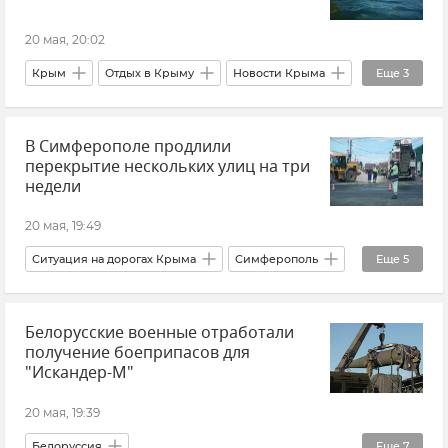
20 мая, 20:02
Крым
Отдых в Крыму
Новости Крыма
Еще
3
Керчь
Рейтинг
Туризм в Крыму
В Симферополе продлили
перекрытие нескольких улиц на три
недели
20 мая, 19:49
Ситуация на дорогах Крыма
Симферополь
Еще
5
Крым
Новости Крыма
Белорусские военные отработали
Ремонт и строительство дорог
Ремонт дорог
получение боеприпасов для
Ремонт и строительство дорог в Крыму
"Искандер-М"
20 мая, 19:39
Белоруссия
Еще
7