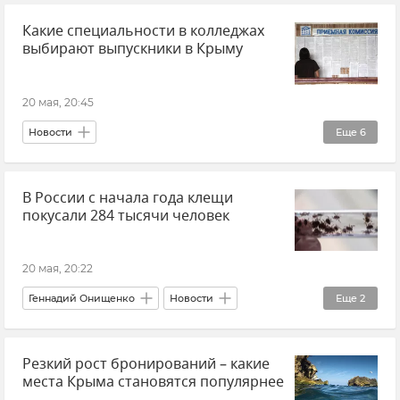
Какие специальности в колледжах
выбирают выпускники в Крыму
20 мая, 20:45
Новости
Еще
6
Образование в Крыму и Севастополе
В России с начала года клещи
Новости Крыма
Крым
покусали 284 тысячи человек
Туризм в Крыму
Туризм
Внутренний туризм
20 мая, 20:22
Геннадий Онищенко
Новости
Еще
2
Здравоохранение в России
клещи
Резкий рост бронирований – какие
места Крыма становятся популярнее