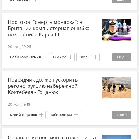
Минобороны Республики Беларусь
В мире
Протокол "смерть монарха": в
Учения
"Искандер"
Оружие
Британии компьютерная ошибка
Ядерная триада
Новости
похоронила Карла III
20 мая, 19:26
Великобритания
В мире
Карл III
Еще
1
Новости
Подрядчик должен ускорить
реконструкцию набережной
Коктебеля - Гоцанюк
20 мая, 19:18
Юрий Гоцанюк
Набережная
Еще
4
Набережные Крыма
Коктебель
Крым
Отравление россиян в отеле Египта -
Новости Крыма