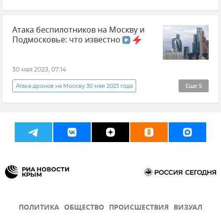
Беспилотник (БПЛА, дрон)
Атака беспилотников на Москву и
Министерство обороны РФ
Россия
Подмосковье: что известно
Безопасность
Новости
Украина
ВСУ (Вооруженные силы Украины)
30 мая 2023, 07:14
Атака дронов на Москву 30 мая 2023 года
Еще
5
Беспилотник (БПЛА, дрон)
Москва
Происшествия
Безопасность
Новости
ПОЛИТИКА
ОБЩЕСТВО
ПРОИСШЕСТВИЯ
ВИЗУАЛ