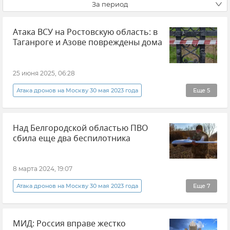
За период
Атака ВСУ на Ростовскую область: в
Таганроге и Азове повреждены дома
25 июня 2025, 06:28
Атака дронов на Москву 30 мая 2023 года
Еще
5
Ростовская область
Юрий Слюсарь
Над Белгородской областью ПВО
Атаки ВСУ
Новости
Таганрог
сбила еще два беспилотника
8 марта 2024, 19:07
Атака дронов на Москву 30 мая 2023 года
Еще
7
Обстрелы Белгородской области
МИД: Россия вправе жестко
Белгородская область