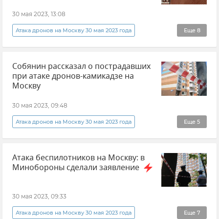
Дмитрий Песков
Теракт
30 мая 2023, 13:08
СК РФ (Следственный комитет Российской Федерации)
Атака дронов на Москву 30 мая 2023 года
Еще
8
Беспилотник (БПЛА, дрон)
Дмитрий Песков
Собянин рассказал о пострадавших
Кремль
Украина
Россия
при атаке дронов-камикадзе на
Новости
ВСУ (Вооруженные силы Украины)
Москву
Происшествия
30 мая 2023, 09:48
Атака дронов на Москву 30 мая 2023 года
Еще
5
Беспилотник (БПЛА, дрон)
Москва
Атака беспилотников на Москву: в
Сергей Собянин
Новости
Взрыв
Минобороны сделали заявление
30 мая 2023, 09:33
Атака дронов на Москву 30 мая 2023 года
Еще
7