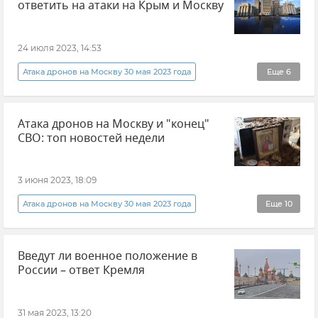
ответить на атаки на Крым и Москву
ВСУ (Вооруженные силы Украины)
Обстрелы ВСУ
Украина
24 июля 2023, 14:53
Происшествия
Вячеслав Гладков
Атака дронов на Москву 30 мая 2023 года
Еще
6
Министерство иностранных дел РФ (МИД РФ)
Атака дронов на Москву и "конец"
Атаки ВСУ на Крым
Украина
Политика
СВО: топ новостей недели
Беспилотник (БПЛА, дрон)
Теракт
3 июня 2023, 18:09
Атака дронов на Москву 30 мая 2023 года
Еще
10
Топ новостей недели
Новости
Введут ли военное положение в
Новости Крыма
Новости СВО
России – ответ Кремля
Сергей Аксенов
Шебекино (город в Белгородской области)
31 мая 2023, 13:20