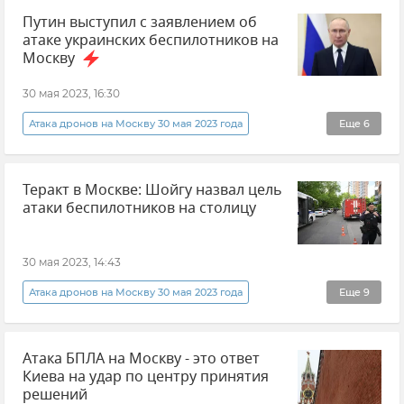
Происшествия
Владимир Зеленский
Путин выступил с заявлением об
Беспилотник (БПЛА, дрон)
Происшествия
атаке украинских беспилотников на
Украина
Россия
Новости
Москву
Новости СВО
30 мая 2023, 16:30
Атака дронов на Москву 30 мая 2023 года
Еще
6
Владимир Путин (политик)
Теракт в Москве: Шойгу назвал цель
Беспилотник (БПЛА, дрон)
Происшествия
атаки беспилотников на столицу
Украина
Россия
Теракт
30 мая 2023, 14:43
Атака дронов на Москву 30 мая 2023 года
Еще
9
Атака беспилотников на Кремль
Атака БПЛА на Москву - это ответ
ВСУ (Вооруженные силы Украины)
Украина
Киева на удар по центру принятия
Россия
Новости
Сергей Шойгу
решений