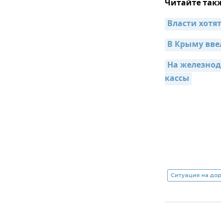
Читайте так
Власти хотя
В Крыму вве
На железнод
кассы
Ситуация на до