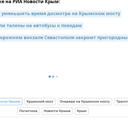
же на РИА Новости Крым:
т уменьшить время досмотра на Крымском мосту
ли талоны на автобусы к поездам
орожном вокзале Севастополя закроют пригородные
рогах Крыма
Крымский мост
Очереди на Крымском мосту
Транс
Логистика
Новости Крыма
Крым