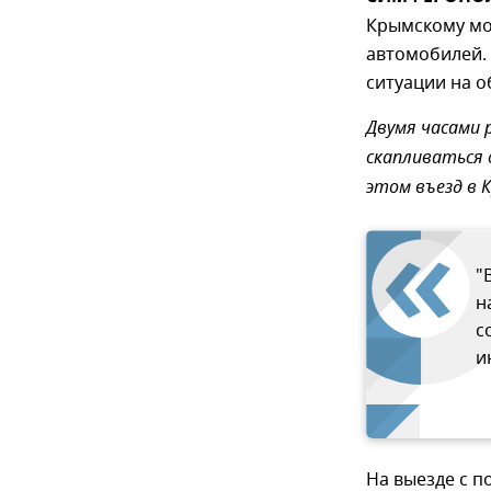
Крымскому мос
автомобилей.
ситуации на о
Двумя часами 
скапливаться 
этом въезд в 
"
н
с
и
На выезде с п