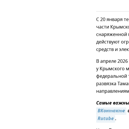
С 20 января т
части Крымско
снаряженной м
действуют ог
средств и эле
В апреле 2026
у Крымского м
федеральной т
развязка Тама
направлениям 
Самые важные
ВКонтакте
Rutube
.