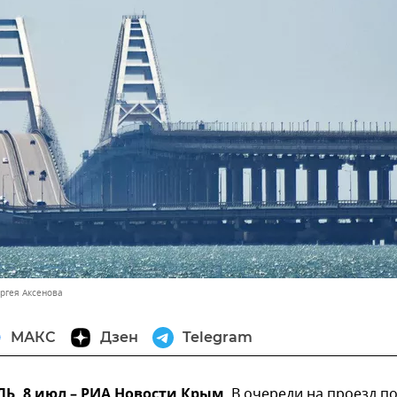
ергея Аксенова
МАКС
Дзен
Telegram
, 8 июл – РИА Новости Крым
. В очереди на проезд п