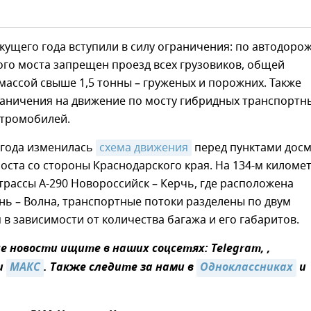
екущего года вступили в силу ограничения: по автодоро
го моста запрещен проезд всех грузовиков, общей
ассой свыше 1,5 тонны – груженых и порожних. Также
раничения на движение по мосту гибридных транспортн
ктромобилей.
 года изменилась
схема движения
перед пунктами дос
оста со стороны Краснодарского края. На 134-м киломе
рассы А-290 Новороссийск – Керчь, где расположена
нь – Волна, транспортные потоки разделены по двум
в зависимости от количества багажа и его габаритов.
 новости ищите в наших соцсетях: Telegram, ,
и
MAКС
. Также следите за нами в
Одноклассниках
и