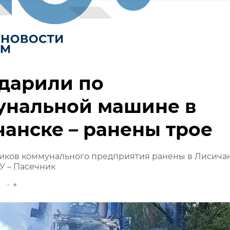
дарили по
унальной машине в
анске – ранены трое
ников коммунального предприятия ранены в Лисича
У – Пасечник