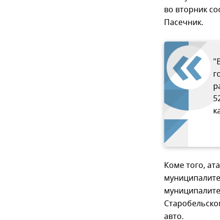
во вторник с
Пасечник.
"
г
р
5
к
Коме того, ат
муниципалитет
муниципалитет
Старобельском
авто.