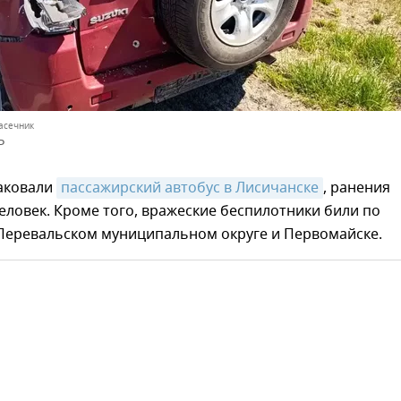
асечник
Р
таковали
пассажирский автобус в Лисичанске
, ранения
еловек. Кроме того, вражеские беспилотники били по
 Перевальском муниципальном округе и Первомайске.