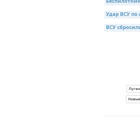
Беспилотник
Удар ВСУ по 
ВСУ сбросил
Луган
Новые