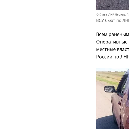
© Глава ЛНР Леонид П
ВСУ бьют по ЛН
Всем раненым
Оперативные 
местные власт
России по ЛНР