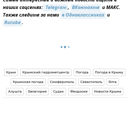
Самые интересные и важные новости ищите в
наших соцсетях:
 Telegram
,
ВКонтакте
и MAКС.
Также следите за нами
в Одноклассниках
и
Rutube
.
Крым
Крымский гидрометцентр
Погода
Погода в Крыму
Крымская погода
Симферополь
Севастополь
Ялта
Алушта
Евпатория
Судак
Феодосия
Новости Крыма