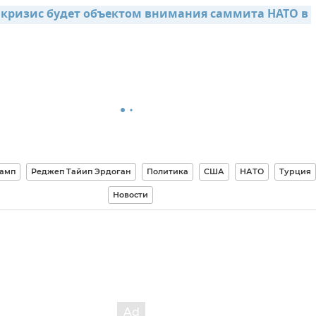
кризис будет объектом внимания саммита НАТО в 
рамп
Реджеп Тайип Эрдоган
Политика
США
НАТО
Турция
Новости