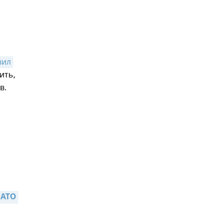
вил
ить,
в.
,
АТО 