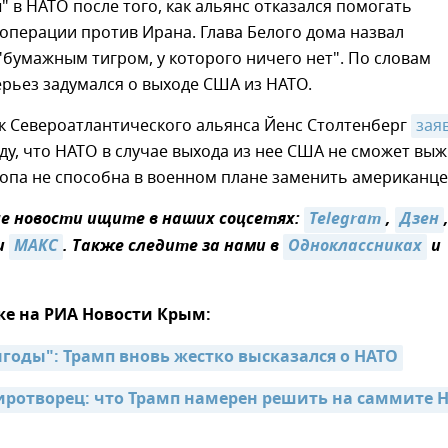
 в НАТО после того, как альянс отказался помогать
операции против Ирана. Глава Белого дома назвал
бумажным тигром, у которого ничего нет". По словам
ерьез задумался о выходе США из НАТО.
к Североатлантического альянса Йенс Столтенберг
зая
ду, что НАТО в случае выхода из нее США не сможет выж
опа не способна в военном плане заменить американце
 новости ищите в наших соцсетях:
Telegram
,
Дзен
и
MAКС
. Также следите за нами в
Одноклассниках
и
же на РИА Новости Крым:
годы": Трамп вновь жестко высказался о НАТО
иротворец: что Трамп намерен решить на саммите Н