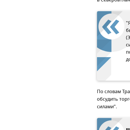
в Североатлан
"
б
(
с
п
д
По словам Тра
обсудить торг
силами".