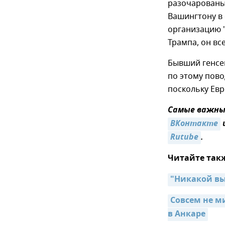
разочарованы"
Вашингтону в 
организацию "
Трампа, он вс
Бывший генсе
по этому пово
поскольку Евр
Самые важные
ВКонтакте
Rutube
.
Читайте так
"Никакой вы
Совсем не м
в Анкаре