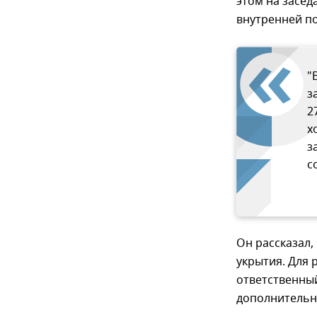
этом на засе
внутренней п
"
з
2
х
з
с
Он рассказал
укрытия. Для 
ответственный
дополнительн