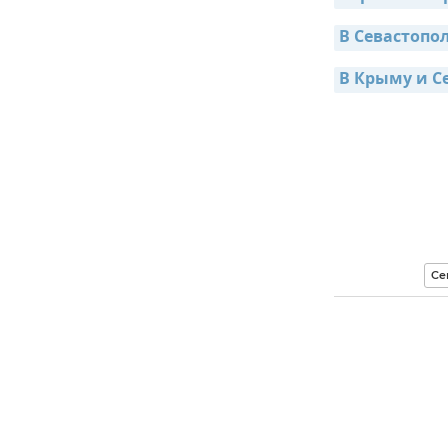
В Севастопо
В Крыму и С
Се