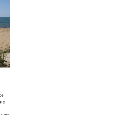
се
ние
б