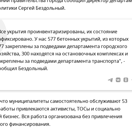
дании правительства города сообщил директор департа
олитики Сергей Бездольный.
Все укрытия проинвентаризированы, их состояние
афиксировано. У нас 577 бетонных укрытий, из которых
77 закреплены за подведами департамента городского
озяйства, 300 находятся на остановочных комплексах и
акреплены за подведами департамента транспорта", -
ообщил Бездольный.
, что муниципалитеты самостоятельно обслуживают 53
работы привлекаются активисты, ТОСы и социально
 бизнес. Вся работа организована без привлечения
ого финансирования.