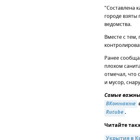
"Составлена к
городе взяты 
ведомства.
Вместе с тем,
контролирова
Ранее сообща
плохом санита
отмечал, что 
и мусор, снар
Самые важные
ВКонтакте
Rutube
.
Читайте так
Укрытия в К