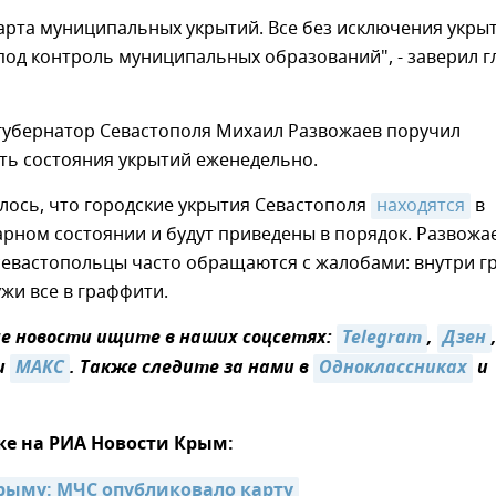
арта муниципальных укрытий. Все без исключения укрыт
под контроль муниципальных образований", - заверил г
 губернатор Севастополя Михаил Развожаев поручил
ть состояния укрытий еженедельно.
лось, что городские укрытия Севастополя
находятся
в
рном состоянии и будут приведены в порядок. Развожа
севастопольцы часто обращаются с жалобами: внутри г
ужи все в граффити.
 новости ищите в наших соцсетях:
Telegram
,
Дзен
и
MAКС
. Также следите за нами в
Одноклассниках
и
же на РИА Новости Крым:
рыму: МЧС опубликовало карту