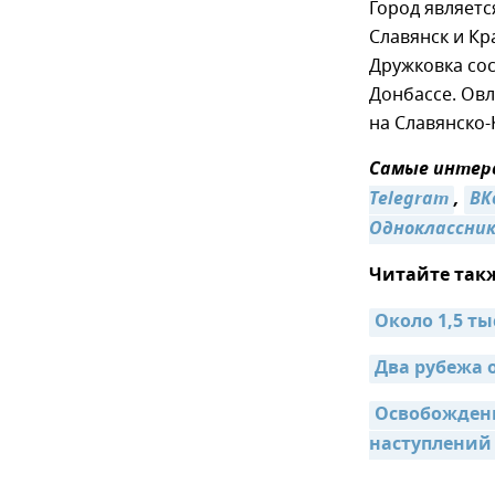
Город являет
Славянск и Кр
Дружковка со
Донбассе. Овл
на Славянско
Самые интере
Telegram
,
ВК
Одноклассни
Читайте так
Около 1,5 т
Два рубежа 
Освобождени
наступлений