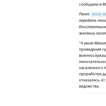
сообщили в М
Ранее
после з
передать тела
Константинов
желании посет
"4 июля Мино
проведения г
военнослужащ
окончательног
населенного п
проработки да
отказалась от
ведомства.