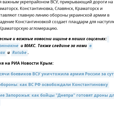
ся важным укрепрайоном ВСУ, прикрывающий дороги на
аматорск. Константиновка, Славянск, Краматорск и
ставляют главную линию обороны украинской армии в
адение Константиновкой создает плацдарм для наступл
-Краматорскую агломерацию.
сные и важные новости ищите в наших соцсетях:
онтакте
и MAКС. Также следите за нами
в 
ках
и
Rutube
.
же на РИА Новости Крым:
ысячи боевиков ВСУ уничтожила армия России за су
обороны: как ВС РФ освобождали Константиновку
е Запорожья: как бойцы "Днепра" готовят дроны дл