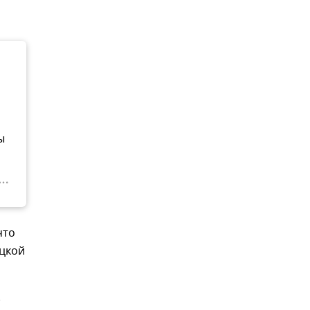
ы
 что
цкой
.