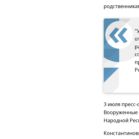
родственника
"
о
р
с
п
Р
3 июля пресс
Вооруженные 
Народной Рес
Константиновк