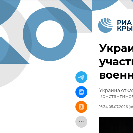
Украи
участ
военн
Украина отка
Константино
16:34 05.07.2026
(о