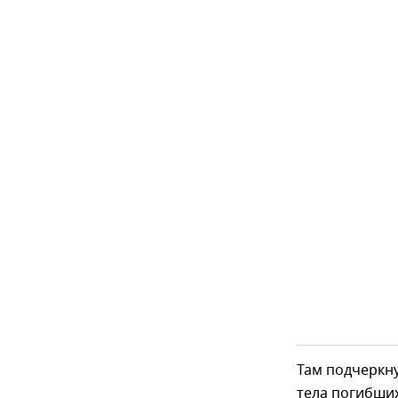
Там подчеркну
тела погибши