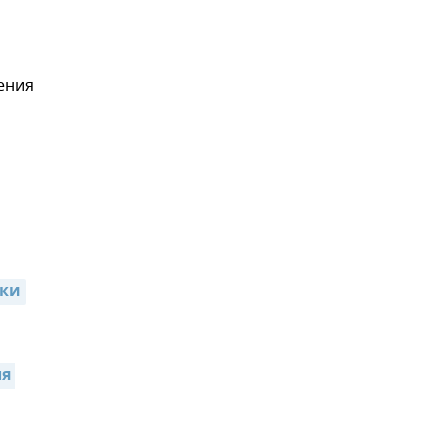
ения
тки
я 