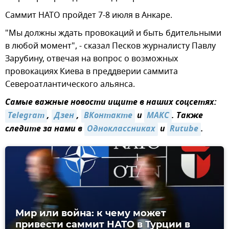
Саммит НАТО пройдет 7-8 июля в Анкаре.
"Мы должны ждать провокаций и быть бдительными
в любой момент", - сказал Песков журналисту Павлу
Зарубину, отвечая на вопрос о возможных
провокациях Киева в преддверии саммита
Североатлантического альянса.
Самые важные новости ищите в наших соцсетях:
Telegram
,
Дзен
,
ВКонтакте
и
MAКС
. Также
следите за нами в
Одноклассниках
и
Rutube
.
Мир или война: к чему может
привести саммит НАТО в Турции в