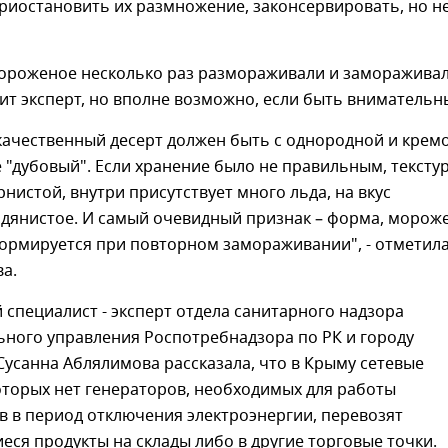
риостановить их размножение, законсервировать, но н
мороженое несколько раз размораживали и замораживал
ит эксперт, но вполне возможно, если быть внимательн
качественный десерт должен быть с однородной и крем
е "дубовый". Если хранение было не правильным, тексту
рнистой, внутри присутствует много льда, на вкус
дянистое. И самый очевидный признак – форма, морож
формируется при повторном замораживании", - отметил
а.
 специалист - эксперт отдела санитарного надзора
ного управления Роспотребнадзора по РК и городу
усанна Аблялимова рассказала, что в Крыму сетевые
оторых нет генераторов, необходимых для работы
 в период отключения электроэнергии, перевозят
ся продукты на склады либо в другие торговые точки.