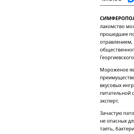
СИМФЕРОПОЛЬ
лакомство мож
прошедшее по
отравлением, 
общественног
Георгиевского
Мороженое яв
преимуществен
вкусовых ингр
питательной 
эксперт.
Зачастую пато
не опасных дл
таять, бактер