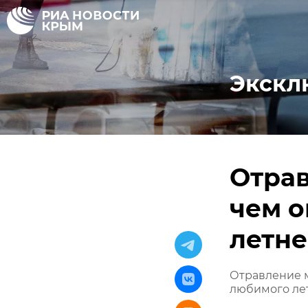
Экскл
Отра
чем о
летне
Отравление м
любимого ле