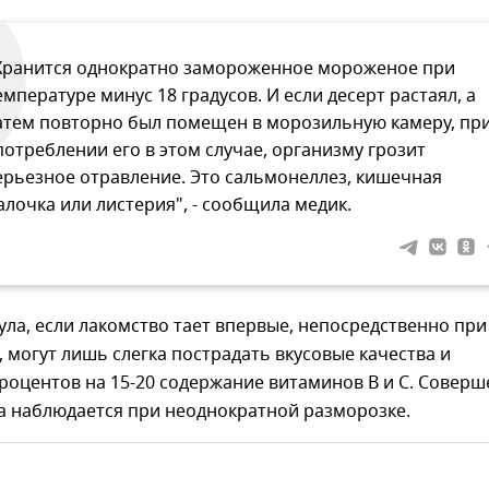
Хранится однократно замороженное мороженое при
емпературе минус 18 градусов. И если десерт растаял, а
атем повторно был помещен в морозильную камеру, пр
потреблении его в этом случае, организму грозит
ерьезное отравление. Это сальмонеллез, кишечная
алочка или листерия", - сообщила медик.
ла, если лакомство тает впервые, непосредственно при
 могут лишь слегка пострадать вкусовые качества и
роцентов на 15-20 содержание витаминов В и С. Совер
а наблюдается при неоднократной разморозке.