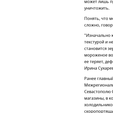
может лишь п
уничтожить.
Понять, что 
сложно, говор
"Изначально 
текстурой и н
становится зе
мороженое во
ее теряет, де
Ирина Сухарев
Ранее главный
Межрегиональ
Севастополю С
магазины, в к
холодильников
скоропортящие