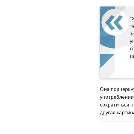
"
т
з
у
с
п
Она подчеркну
употреблении,
сократиться п
другая картин