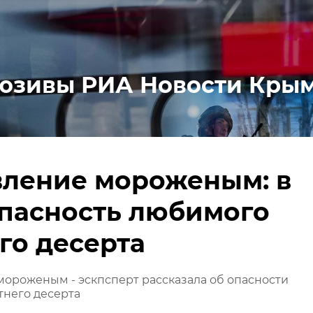
юзивы РИА Новости Кры
вление мороженым: в
пасность любимого
го десерта
ороженым - эскпсперт рассказала об опасности
тнего десерта