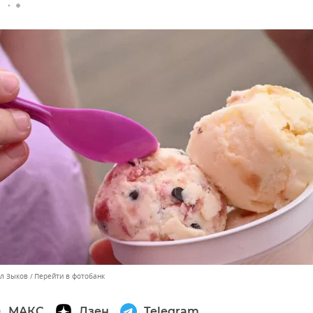
лл Зыков
Перейти в фотобанк
МАКС
Дзен
Telegram