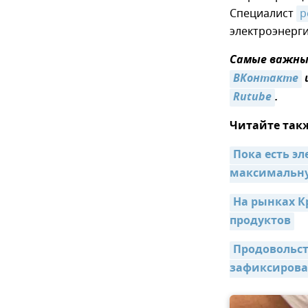
Специалист
р
электроэнерги
Самые важные
ВКонтакте
Rutube
.
Читайте так
Пока есть эл
максимальну
На рынках К
продуктов
Продовольст
зафиксиров