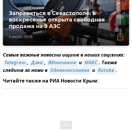
Заправиться в Севастополе: в
воскресенье открыта свободная
продажа на 9 АЗС
5 июля, 09:19
Самые важные новости ищите в наших соцсетях:
Telegram
,
Дзен
,
ВКонтакте
и
MAКС
. Также
следите за нами в
Одноклассниках
и
Rutube
.
Читайте также на РИА Новости Крым: