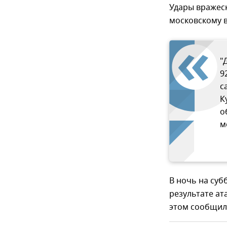
Удары вражеск
московскому 
"
9
с
К
о
м
В ночь на суб
результате ат
этом сообщил 