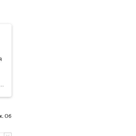
й
к. Об