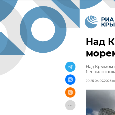
Над 
море
Над Крымом 
беспилотник
20:25 04.07.2026
(о