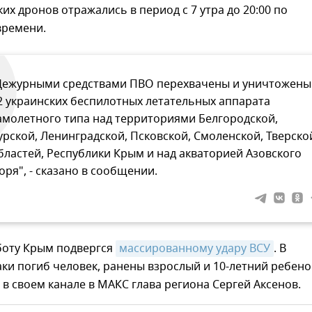
их дронов отражались в период с 7 утра до 20:00 по
времени.
Дежурными средствами ПВО перехвачены и уничтожены
2 украинских беспилотных летательных аппарата
амолетного типа над территориями Белгородской,
урской, Ленинградской, Псковской, Смоленской, Тверско
бластей, Республики Крым и над акваторией Азовского
оря", - сказано в сообщении.
боту Крым подвергся
массированному удару ВСУ
. В
аки погиб человек, ранены взрослый и 10-летний ребено
в своем канале в МАКС глава региона Сергей Аксенов.