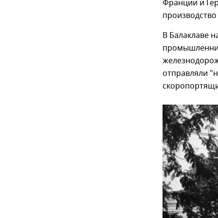
Франции и Гер
производство 
В Балаклаве н
промышленник
железнодорож
отправляли "н
скоропортящих