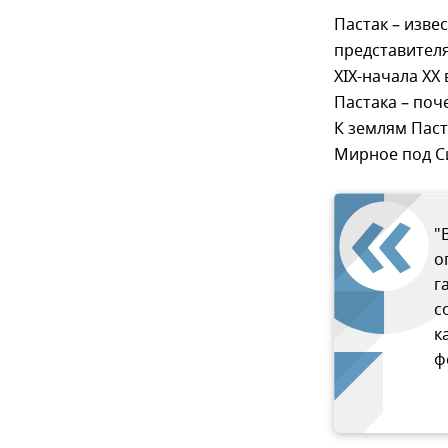
Пастак – изве
представител
XIX-начала XX
Пастака – поч
К землям Паст
Мирное под С
"
о
г
с
к
ф