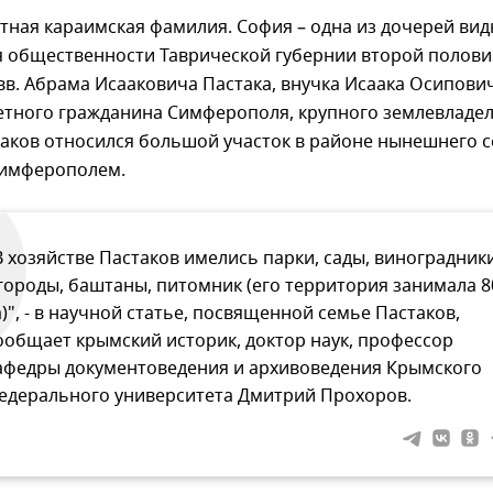
стная караимская фамилия. София – одна из дочерей вид
я общественности Таврической губернии второй полов
 вв. Абрама Исааковича Пастака, внучка Исаака Осипови
етного гражданина Симферополя, крупного землевладел
аков относился большой участок в районе нынешнего с
имферополем.
В хозяйстве Пастаков имелись парки, сады, виноградники
городы, баштаны, питомник (его территория занимала 8
а)", - в научной статье, посвященной семье Пастаков,
ообщает крымский историк, доктор наук, профессор
афедры документоведения и архивоведения Крымского
едерального университета Дмитрий Прохоров.