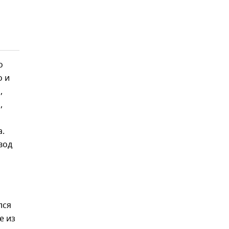
о
о и
,
,
а
а.
вод
лся
е из