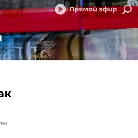
м
ак
тей