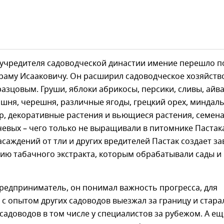
 учредителя садоводческой династии имение перешло п
раму Исааковичу. Он расширил садоводческое хозяйств
разцовым. Груши, яблоки абрикосы, персики, сливы, айва
шня, черешня, различные ягоды, грецкий орех, миндаль
р, декоративные растения и вьющиеся растения, семен
евых – чего только не выращивали в питомнике Пастак
саждений от тли и других вредителей Пастак создает за
ию табачного экстракта, которым обрабатывали сады и
редприниматель, он понимал важность прогресса, для
с опытом других садоводов выезжал за границу и стара
садоводов в том числе у специалистов за рубежом. А ещ