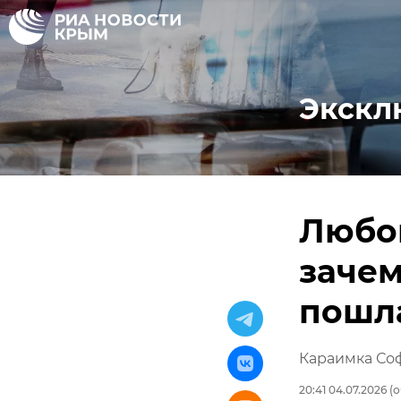
Экскл
Любо
зачем
пошла
Караимка Соф
20:41 04.07.2026
(о