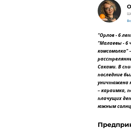
О
Ше
В
"Орлов - 6 лет
"Малаевы - 6 
комсомолка" 
расстрелянны
Саками. В сп
последние бы
уничтожена к
– караимка, 
плачущих дет
южным солнце
Предприн