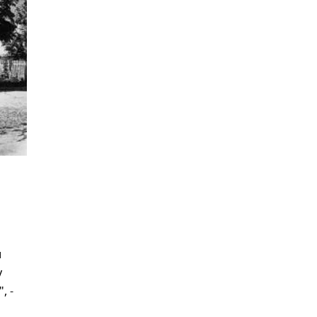
и
у
, -