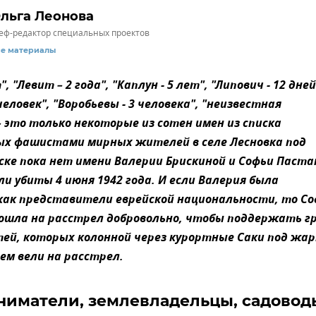
льга Леонова
ф-редактор специальных проектов
се материалы
", "Левит – 2 года", "Каплун - 5 лет", "Липович - 12 дней
человек", "Воробьевы - 3 человека", "неизвестная
– это только некоторые из сотен имен из списка
х фашистами мирных жителей в селе Лесновка под
иске пока нет имени Валерии Брискиной и Софьи Паста
ли убиты 4 июня 1942 года. И если Валерия была
ак представители еврейской национальности, то Со
пошла на расстрел добровольно, чтобы поддержать г
ей, которых колонной через курортные Саки под жа
м вели на расстрел.
иматели, землевладельцы, садовод