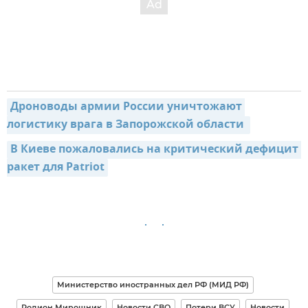
Дроноводы армии России уничтожают 
логистику врага в Запорожской области 
В Киеве пожаловались на критический дефицит 
ракет для Patriot
Министерство иностранных дел РФ (МИД РФ)
Родион Мирошник
Новости СВО
Потери ВСУ
Новости