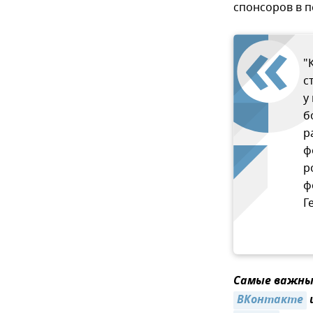
спонсоров в п
"
с
у
б
р
ф
р
ф
Г
Самые важные
ВКонтакте