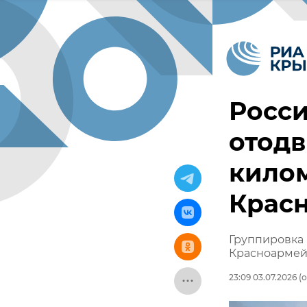
Росс
отодв
килом
Крас
Группировка 
Красноармейс
23:09 03.07.2026
(о