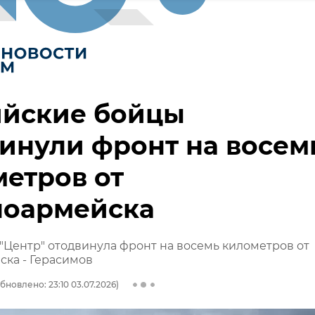
ийские бойцы
инули фронт на восем
етров от
ноармейска
"Центр" отодвинула фронт на восемь километров от
ка - Герасимов
бновлено: 23:10 03.07.2026)