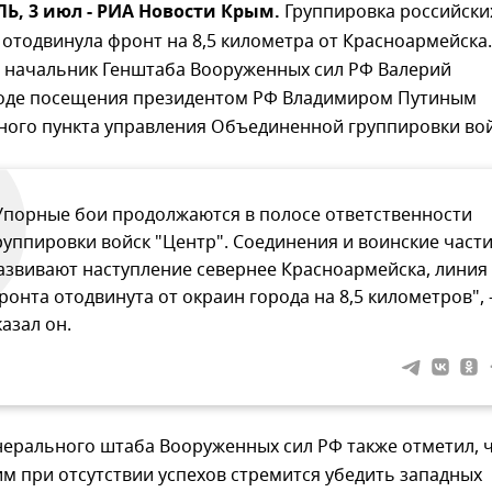
, 3 июл - РИА Новости Крым.
Группировка российски
 отодвинула фронт на 8,5 километра от Красноармейска
 начальник Генштаба Вооруженных сил РФ Валерий
ходе посещения президентом РФ Владимиром Путиным
ного пункта управления Объединенной группировки вой
Упорные бои продолжаются в полосе ответственности
руппировки войск "Центр". Соединения и воинские част
азвивают наступление севернее Красноармейска, линия
ронта отодвинута от окраин города на 8,5 километров", 
казал он.
нерального штаба Вооруженных сил РФ также отметил, 
м при отсутствии успехов стремится убедить западных