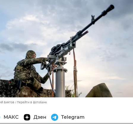
ий Биятов
Перейти в фотобанк
МАКС
Дзен
Telegram