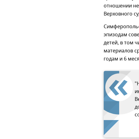
отношении не
Верховного су
Симферопольс
эпизодам сов
детей, в том 
материалов с
годам и 6 мес
"
и
В
д
с