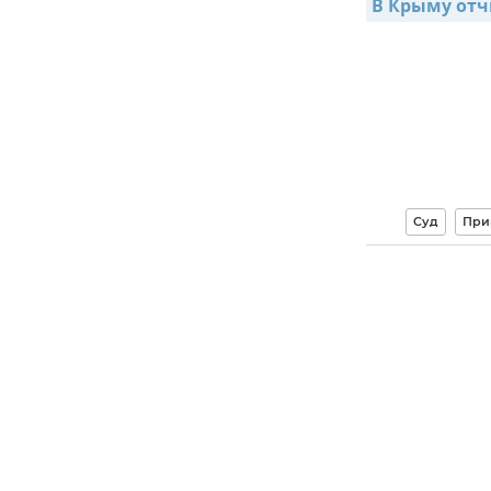
В Крыму отч
Суд
При