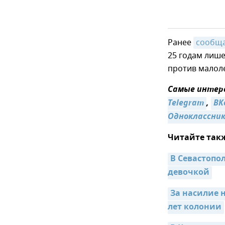
Ранее
сообщ
25 годам лише
против малол
Самые интере
Telegram
,
ВК
Одноклассни
Читайте так
В Севастопол
девочкой
За насилие 
лет колонии