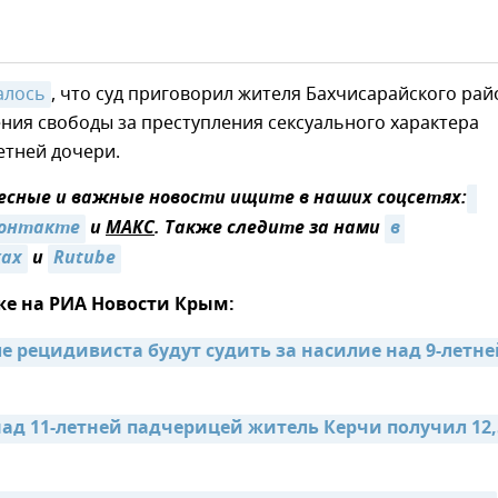
алось
, что суд приговорил жителя Бахчисарайского рай
ния свободы за преступления сексуального характера
етней дочери.
сные и важные новости ищите в наших соцсетях:
онтакте
и
MAКС
. Также следите за нами
в 
ках
и
Rutube
же на РИА Новости Крым:
е рецидивиста будут судить за насилие над 9-летне
над 11-летней падчерицей житель Керчи получил 12,5