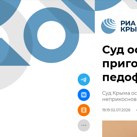
Суд о
приг
педо
Суд Крыма ос
неприкоснов
19:19 02.07.2026