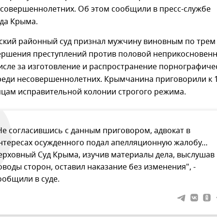
совершеннолетних. Об этом сообщили в пресс-службе
да Крыма.
кий районный суд признал мужчину виновным по трем
ершения преступлений против половой неприкосновен
числе за изготовление и распространение порнографиче
реди несовершеннолетних. Крымчанина приговорили к 
яцам исправительной колонии строгого режима.
Не согласившись с данным приговором, адвокат в
нтересах осужденного подал апелляционную жалобу…
ерховный Суд Крыма, изучив материалы дела, выслушав
оводы сторон, оставил наказание без изменения", -
ообщили в суде.