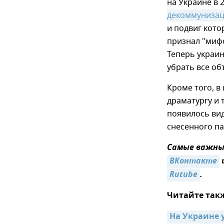
на Украине в 
декоммуниза
и подвиг кото
признал "миф
Теперь украин
убрать все об
Кроме того, в
драматургу и
появилось вид
снесенного па
Самые важные
ВКонтакте
Rutube
.
Читайте так
На Украине 