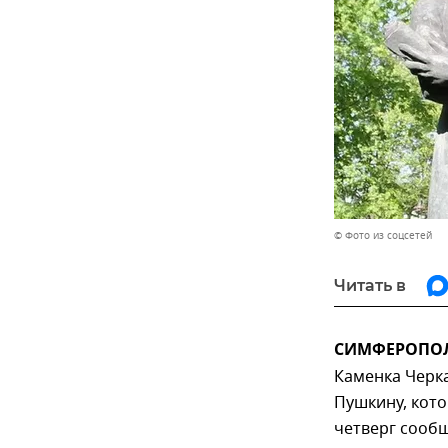
© Фото из соцсетей
Читать в
СИМФЕРОПОЛЬ
Каменка Черка
Пушкину, кото
четверг сооб