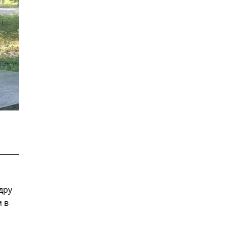
дру
 в