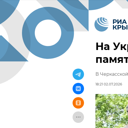
На Ук
памя
В Черкасской
18:21 02.07.2026