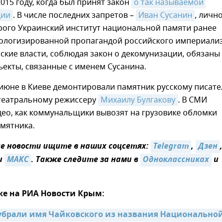
2015 году, когда был принят закон
о так называемой 
ции
. В числе последних запретов –
Иван Сусанин
, личн
рого Украинский институт национальной памяти ранее
ологизированной пропагандой российского империализ
ские власти, соблюдая закон о декомунизации, обязаны
ъекты, связанные с именем Сусанина.
 июне в Киеве демонтировали памятник русскому писате
 театральному режиссеру
Михаилу Булгакову
. В СМИ
ео, как коммунальщики вывозят на грузовике обломки
мятника.
 новости ищите в наших соцсетях:
Telegram
,
Дзен
и
MAКС
. Также следите за нами в
Одноклассниках
и
же на РИА Новости Крым:
убрали имя Чайковского из названия Национальной