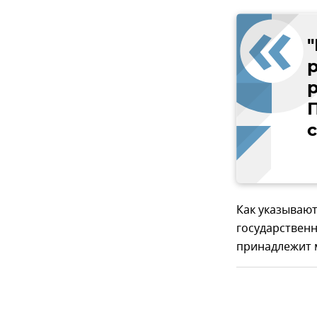
П
Как указывают
государствен
принадлежит 