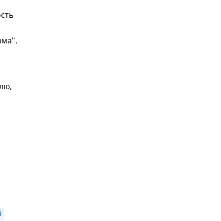
ость
ма".
лю,
,
 