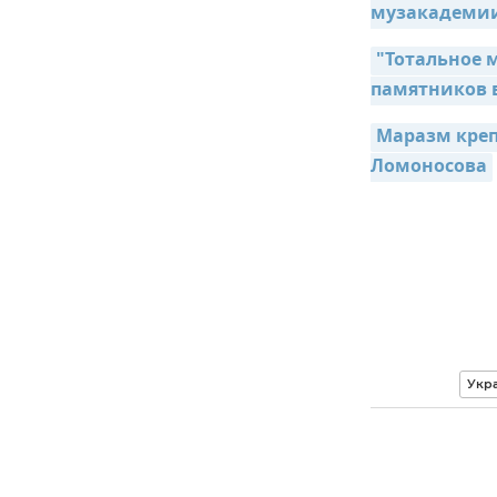
музакадеми
"Тотальное м
памятников 
Маразм креп
Ломоносова
Укр