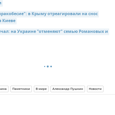
и
ракобесие": в Крыму отреагировали на снос 
в Киеве
чал: на Украине "отменяют" семью Романовых и 
аина
Памятники
В мире
Александр Пушкин
Новости