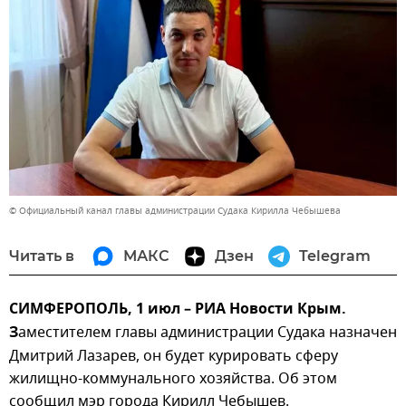
© Официальный канал главы администрации Судака Кирилла Чебышева
Читать в
МАКС
Дзен
Telegram
СИМФЕРОПОЛЬ, 1 июл – РИА Новости Крым.
З
аместителем главы администрации Судака назначен
Дмитрий Лазарев, он будет курировать сферу
жилищно-коммунального хозяйства. Об этом
сообщил мэр города Кирилл Чебышев.