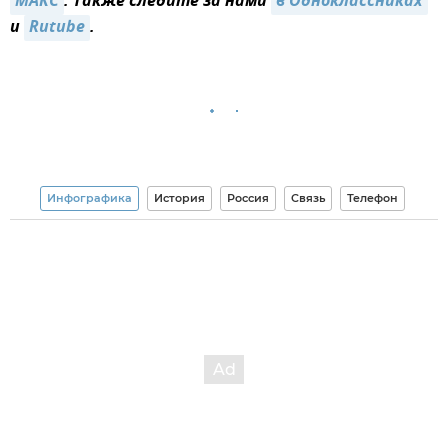
MAКС
. Также следите за нами
в Одноклассниках
и
Rutube
.
Инфографика
История
Россия
Связь
Телефон