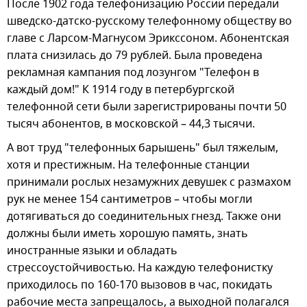
После 1902 года телефонизацию России передали
шведско-датско-русскому телефонному обществу во
главе с Ларсом-Магнусом Эрикссоном. Абонентская
плата снизилась до 79 рублей. Была проведена
рекламная кампания под лозунгом "Телефон в
каждый дом!" К 1914 году в петербургской
телефонной сети были зарегистрированы почти 50
тысяч абонентов, в московской – 44,3 тысячи.
А вот труд "телефонных барышень" был тяжелым,
хотя и престижным. На телефонные станции
принимали рослых незамужних девушек с размахом
рук не менее 154 сантиметров – чтобы могли
дотягиваться до соединительных гнезд. Также они
должны были иметь хорошую память, знать
иностранные языки и обладать
стрессоустойчивостью. На каждую телефонистку
приходилось по 160-170 вызовов в час, покидать
рабочие места запрещалось, а выходной полагался