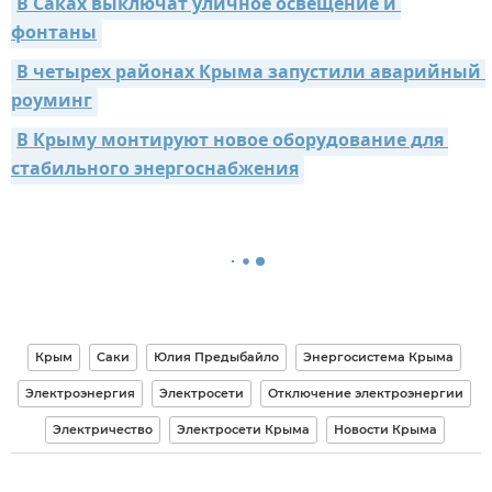
В Саках выключат уличное освещение и 
фонтаны
В четырех районах Крыма запустили аварийный 
роуминг
В Крыму монтируют новое оборудование для 
стабильного энергоснабжения
Крым
Саки
Юлия Предыбайло
Энергосистема Крыма
Электроэнергия
Электросети
Отключение электроэнергии
Электричество
Электросети Крыма
Новости Крыма