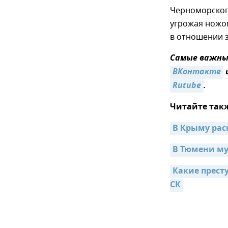
Черноморского
угрожая ножом
в отношении 
Самые важные
ВКонтакте
Rutube
.
Читайте так
В Крыму рас
В Тюмени му
Какие прест
СК