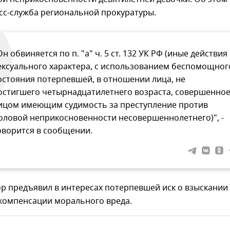
сс-служба региональной прокуратуры.
Он обвиняется по п. "а" ч. 5 ст. 132 УК РФ (иные действия
ексуального характера, с использованием беспомощног
остояния потерпевшей, в отношении лица, не
остигшего четырнадцатилетнего возраста, совершенно
ицом имеющим судимость за преступление против
оловой неприкосновенности несовершеннолетнего)", -
оворится в сообщении.
р предъявил в интересах потерпевшей иск о взыскании 
компенсации морального вреда.