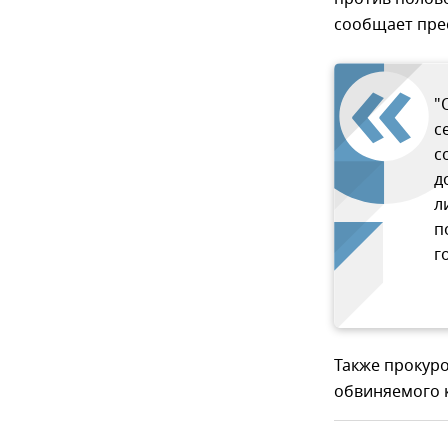
сообщает пре
"
с
с
д
л
п
г
Также прокуро
обвиняемого 