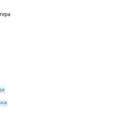
тера
,
де
ка 