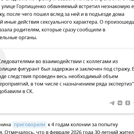
о улице Горпищенко обвиняемый встретил незнакомую е
у, после чего пошел вслед за ней и в подъезде дома
ей иные действия сексуального характера. О произоше
азала родителям, которые сразу сообщили в
ельные органы.
Следователями во взаимодействии с коллегами из
олиции фигурант был задержан и заключен под стражу. 
оде следствия проведен весь необходимый объем
ероприятий, в том числе с назначением ряда экспертиз"
 добавили в СК.
анина
приговорили
к 4 годам колонии за попытку
. Отмечалось, что в феврале 2026 года 30-летний жите