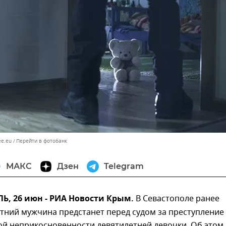
ee.eu
Перейти в фотобанк
МАКС
Дзен
Telegram
, 26 июн - РИА Новости Крым.
В Севастополе ранее
тний мужчина предстанет перед судом за преступление
ой неприкосновенности девятилетней девочки. Об этом