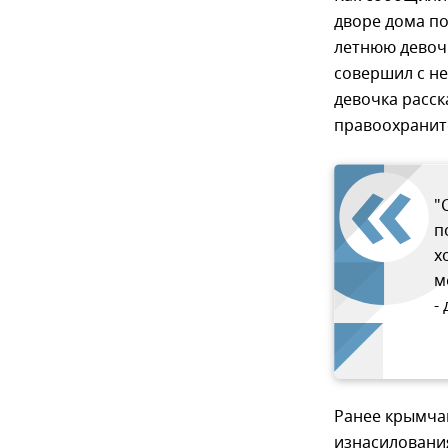
дворе дома п
летнюю девочк
совершил с н
девочка расск
правоохранит
"
п
х
м
-
Ранее крымч
изнасилования