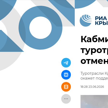
Кабм
турот
отме
Туротрасли К
окажет подде
18:28 23.06.2026