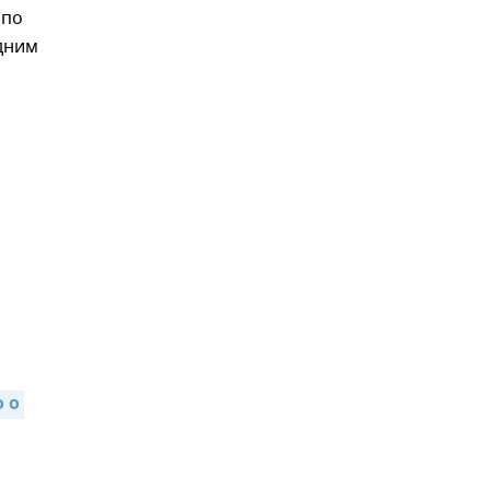
 по
дним
,
 о 