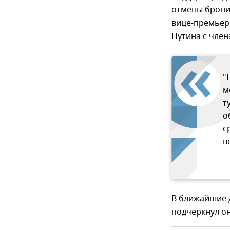
отмены брони
вице-премьер
Путина с чле
"
м
т
о
с
в
В ближайшие 
подчеркнул он