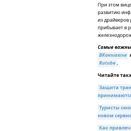
При этом виц
развитию инф
из драйверов 
прибывает в 
железнодоро
Самые важные
ВКонтакте
Rutube
.
Читайте так
Защита тран
принимаютс
Туристы смог
новом серви
Как привлеч