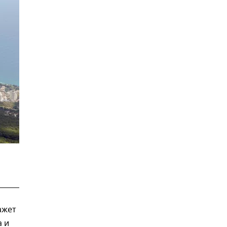
ажет
а и