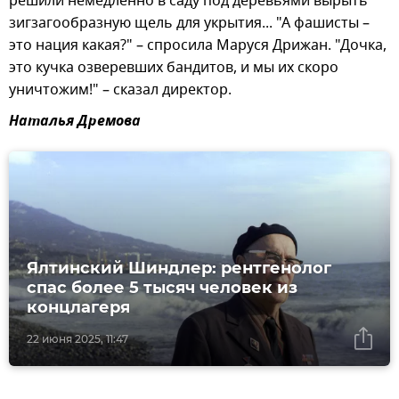
решили немедленно в саду под деревьями вырыть
зигзагообразную щель для укрытия... "А фашисты –
это нация какая?" – спросила Маруся Дрижан. "Дочка,
это кучка озверевших бандитов, и мы их скоро
уничтожим!" – сказал директор.
Наталья Дремова
Ялтинский Шиндлер: рентгенолог
спас более 5 тысяч человек из
концлагеря
22 июня 2025, 11:47