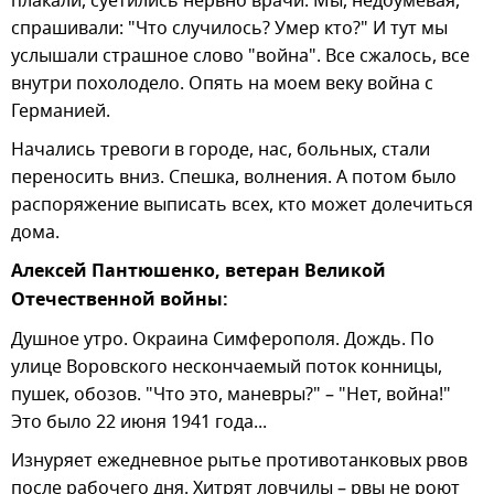
плакали, суетились нервно врачи. Мы, недоумевая,
спрашивали: "Что случилось? Умер кто?" И тут мы
услышали страшное слово "война". Все сжалось, все
внутри похолодело. Опять на моем веку война с
Германией.
Начались тревоги в городе, нас, больных, стали
переносить вниз. Спешка, волнения. А потом было
распоряжение выписать всех, кто может долечиться
дома.
Алексей Пантюшенко, ветеран Великой
Отечественной войны:
Душное утро. Окраина Симферополя. Дождь. По
улице Воровского нескончаемый поток конницы,
пушек, обозов. "Что это, маневры?" – "Нет, война!"
Это было 22 июня 1941 года...
Изнуряет ежедневное рытье противотанковых рвов
после рабочего дня. Хитрят ловчилы – рвы не роют