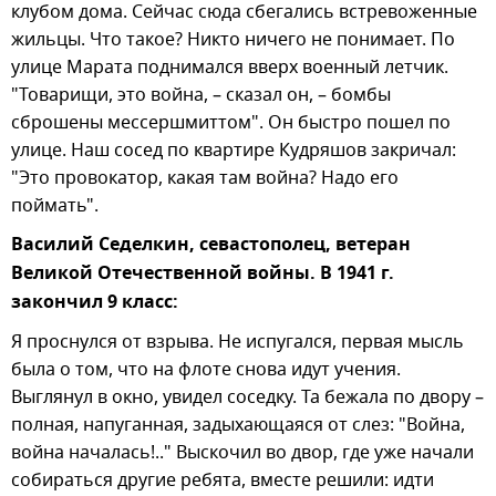
клубом дома. Сейчас сюда сбегались встревоженные
жильцы. Что такое? Никто ничего не понимает. По
улице Марата поднимался вверх военный летчик.
"Товарищи, это война, – сказал он, – бомбы
сброшены мессершмиттом". Он быстро пошел по
улице. Наш сосед по квартире Кудряшов закричал:
"Это провокатор, какая там война? Надо его
поймать".
Василий Седелкин, севастополец, ветеран
Великой Отечественной войны. В 1941 г.
закончил 9 класс:
Я проснулся от взрыва. Не испугался, первая мысль
была о том, что на флоте снова идут учения.
Выглянул в окно, увидел соседку. Та бежала по двору –
полная, напуганная, задыхающаяся от слез: "Война,
война началась!.." Выскочил во двор, где уже начали
собираться другие ребята, вместе решили: идти