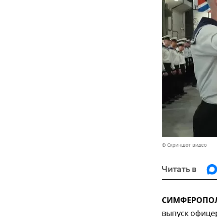
© Скриншот видео
Читать в
СИМФЕРОПОЛЬ
выпуск офице