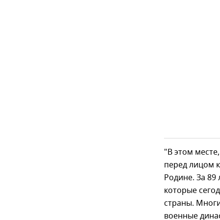
"В этом мест
перед лицом к
Родине. За 89
которые сего
страны. Мног
военные динас