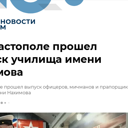
астополе прошел
ск училища имени
мова
ле прошел выпуск офицеров, мичманов и прапорщик
ни Нахимова