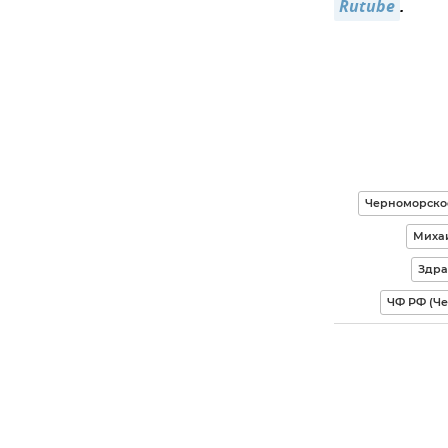
Rutube
.
Черноморско
Миха
Здра
ЧФ РФ (Ч