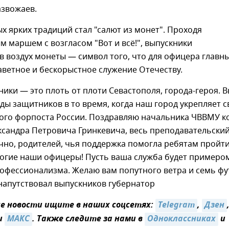
азвожаев.
х ярких традиций стал "салют из монет". Проходя
 маршем с возгласом "Вот и всё!", выпускники
 воздух монеты — символ того, что для офицера главн
аветное и бескорыстное служение Отечеству.
ики — это плоть от плоти Севастополя, города-героя. 
яды защитников в то время, когда наш город укрепляет с
ного форпоста России. Поздравляю начальника ЧВВМУ к
ксандра Петровича Гринкевича, весь преподавательски
ечно, родителей, чья поддержка помогла ребятам пройт
рогие наши офицеры! Пусть ваша служба будет примеро
офессионализма. Желаю вам попутного ветра и семь фу
- напутствовал выпускников губернатор
 новости ищите в наших соцсетях:
Telegram
,
Дзен
и
MAКС
. Также следите за нами в
Одноклассниках
и