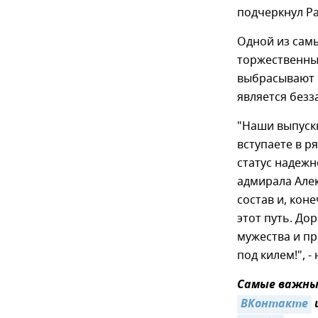
подчеркнул Р
Одной из самы
торжественным
выбрасывают в
является безз
"Наши выпускн
вступаете в р
статус надеж
адмирала Але
состав и, кон
этот путь. До
мужества и пр
под килем!", 
Самые важные
ВКонтакте