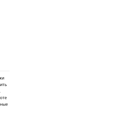
ки
жить
,
лоте
нные