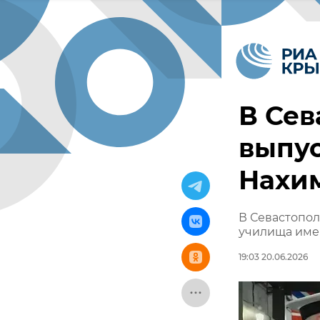
В Сев
выпу
Нахи
В Севастопо
училища име
19:03 20.06.2026