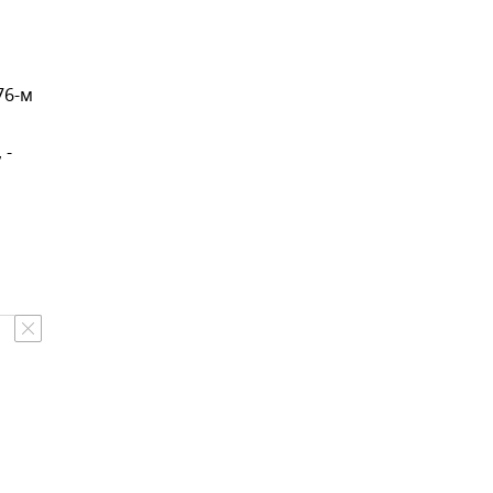
76-м
 -