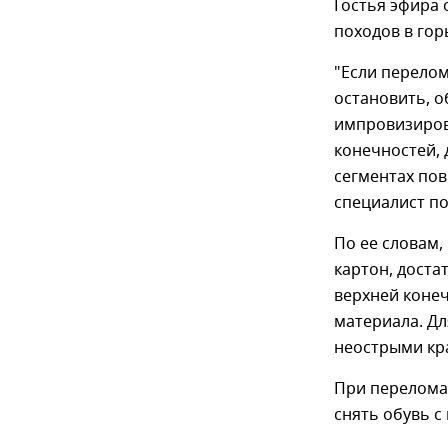
Гостья эфира 
походов в гор
"Если перело
остановить, 
импровизиров
конечностей, 
сегментах по
специалист п
По ее словам,
картон, дост
верхней конеч
материала. Дл
неострыми кра
При перелома
снять обувь с