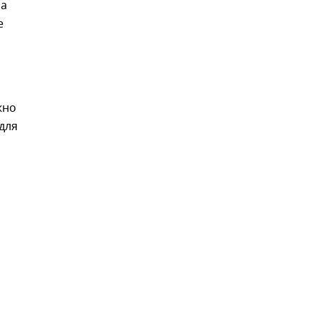
ма
е
жно
для