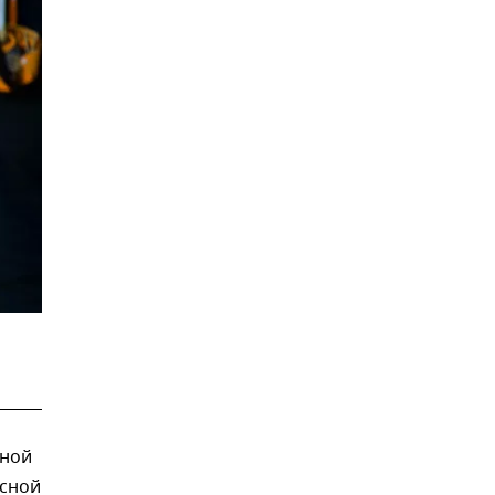
нной
есной