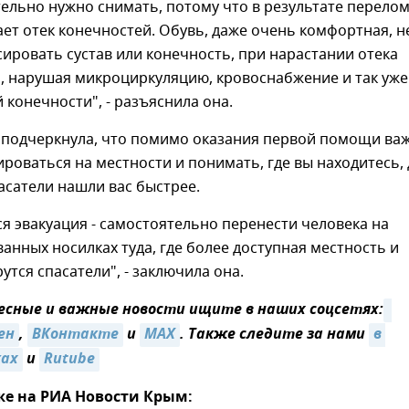
ельно нужно снимать, потому что в результате перело
ает отек конечностей. Обувь, даже очень комфортная, н
ировать сустав или конечность, при нарастании отека
, нарушая микроциркуляцию, кровоснабжение и так уже
конечности", - разъяснила она.
 подчеркнула, что помимо оказания первой помощи ва
роваться на местности и понимать, где вы находитесь, 
асатели нашли вас быстрее.
ся эвакуация - самостоятельно перенести человека на
нных носилках туда, где более доступная местность и
утся спасатели", - заключила она.
сные и важные новости ищите в наших соцсетях:
ен
,
ВКонтакте
и
MAX
. Также следите за нами
в 
ках
и
Rutube
же на РИА Новости Крым: