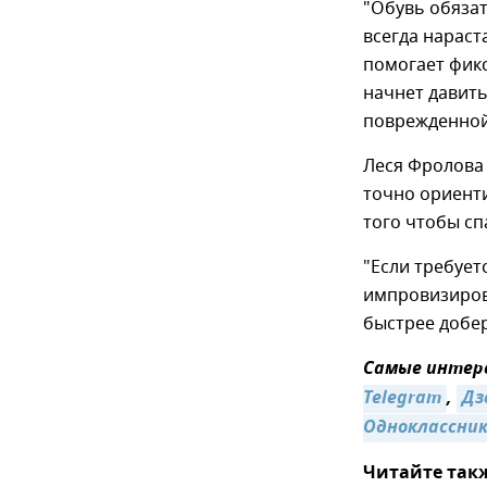
"Обувь обязат
всегда нараст
помогает фикс
начнет давить
поврежденной 
Леся Фролова
точно ориенти
того чтобы сп
"Если требует
импровизирова
быстрее добер
Самые интере
Telegram
,
Дз
Одноклассни
Читайте так