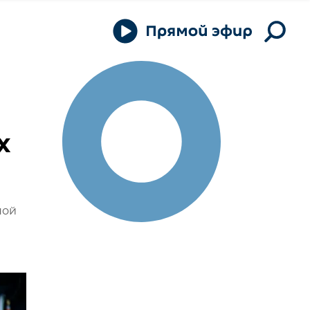
х
ной