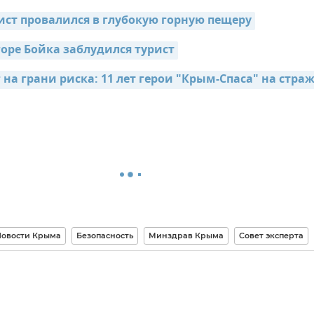
ист провалился в глубокую горную пещеру
горе Бойка заблудился турист
а грани риска: 11 лет герои "Крым-Спаса" на страж
овости Крыма
Безопасность
Минздрав Крыма
Совет эксперта