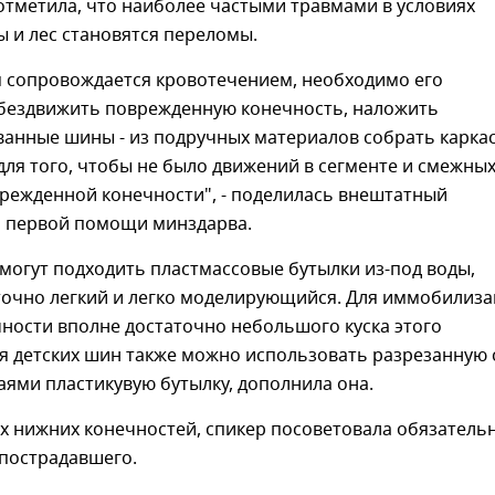
отметила, что наиболее частыми травмами в условиях
ы и лес становятся переломы.
м сопровождается кровотечением, необходимо его
обездвижить поврежденную конечность, наложить
анные шины - из подручных материалов собрать каркас
для того, чтобы не было движений в сегменте и смежны
врежденной конечности", - поделилась внештатный
о первой помощи минздарва.
 могут подходить пластмассовые бутылки из-под воды,
аточно легкий и легко моделирующийся. Для иммобилиз
ности вполне достаточно небольшого куска этого
я детских шин также можно использовать разрезанную 
ями пластикувую бутылку, дополнила она.
х нижних конечностей, спикер посоветовала обязатель
 пострадавшего.