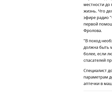
местности до 
жизнь. Что де
эфире радио 
первой помощ
Фролова.
"В поход необ
должна быть 
более, если лю
спасателей пр
Специалист д
параметрам д
аптечки в маш