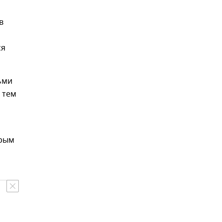
в
ся
ьми
 тем
орым