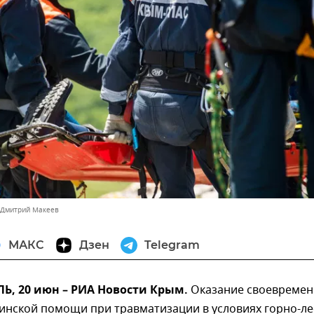
 Дмитрий Макеев
МАКС
Дзен
Telegram
, 20 июн – РИА Новости Крым.
Оказание своевреме
инской помощи при травматизации в условиях горно-л