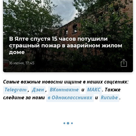
В Ялте спустя 15 часов потушили
страшный пожар в аварийном жилом
доме
16 июня, 17:45
Самые важные новости ищите в наших соцсетях:
Telegram
,
Дзен
,
ВКонтакте
и
МАКС
. Также
следите за нами
в Одноклассниках
и
Rutube
.