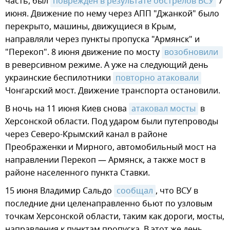
часть, был
поврежден в результате обстрелов ВСУ
7
июня. Движение по нему через АПП "Джанкой" было
перекрыто, машины, движущиеся в Крым,
направляли через пункты пропуска "Армянск" и
"Перекоп". 8 июня движение по мосту
возобновили 
в реверсивном режиме. А уже на следующий день
украинские беспилотники
повторно атаковали
Чонгарский мост. Движение транспорта остановили.
В ночь на 11 июня Киев снова
атаковал мосты
в
Херсонской области. Под ударом были путепроводы
через Северо-Крымский канал в районе
Преображенки и Мирного, автомобильный мост на
направлении Перекоп — Армянск, а также мост в
районе населенного пункта Ставки.
15 июня Владимир Сальдо
сообщал
, что ВСУ в
последние дни целенаправленно бьют по узловым
точкам Херсонской области, таким как дороги, мосты,
направления к пунктам пропуска. В этот же день