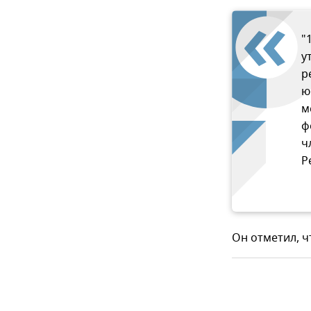
"
у
р
ю
м
ф
ч
Р
Он отметил, 