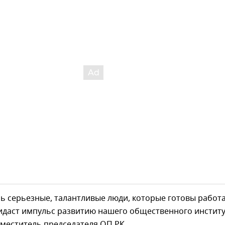
 серьезные, талантливые люди, которые готовы работа
идаст импульс развитию нашего общественного институт
меститель председателя ОП РК.