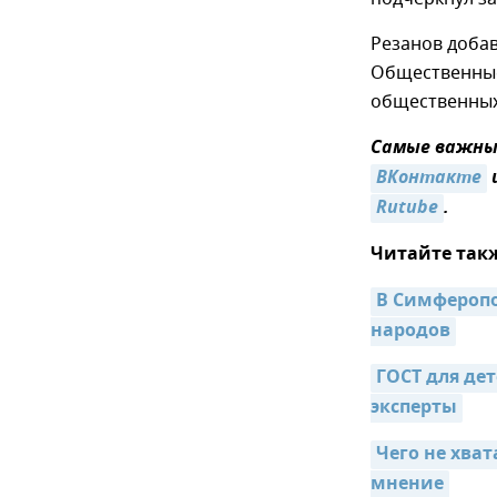
Резанов добав
Общественные
общественных
Самые важные
ВКонтакте
Rutube
.
Читайте так
В Симферопо
народов
ГОСТ для де
эксперты
Чего не хват
мнение