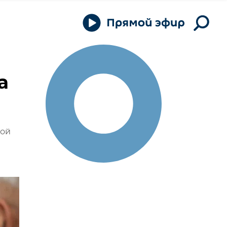
а
ной