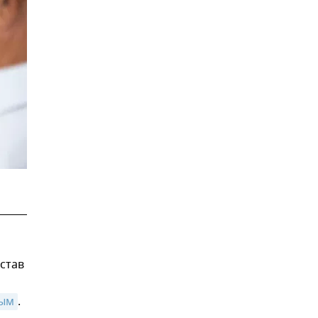
став
рым
.