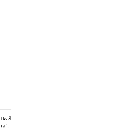
ть. Я
а", -