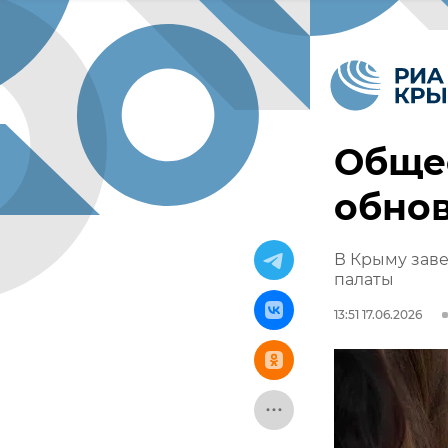
Обще
обнов
В Крыму зав
палаты
13:51 17.06.2026