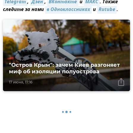
Telegram
,
Дзен
,
ВКонтакте
и
МАКС
. Также
следите за нами
в Одноклассниках
и
Rutube
.
"Остров Крым": зачем Киев разгоняет
миф об изоляции полуострова
17 июня, 17:16