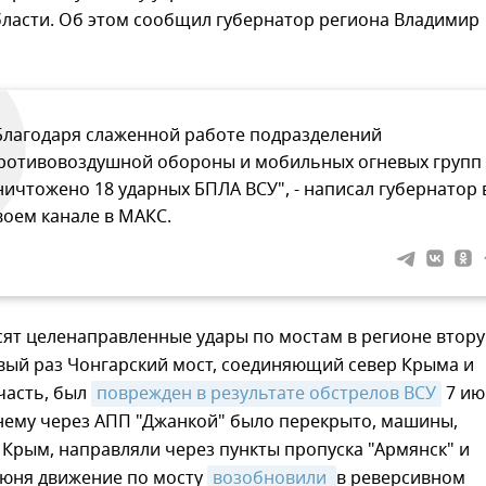
бласти. Об этом сообщил губернатор региона Владимир
Благодаря слаженной работе подразделений
ротивовоздушной обороны и мобильных огневых групп
ничтожено 18 ударных БПЛА ВСУ", - написал губернатор 
воем канале в МАКС.
сят целенаправленные удары по мостам в регионе втор
вый раз Чонгарский мост, соединяющий север Крыма и
часть, был
поврежден в результате обстрелов ВСУ
7 ию
нему через АПП "Джанкой" было перекрыто, машины,
Крым, направляли через пункты пропуска "Армянск" и
июня движение по мосту
возобновили 
в реверсивном