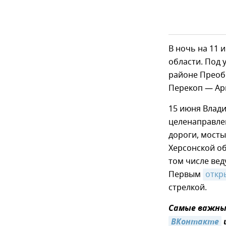
В ночь на 11
области. Под 
районе Преоб
Перекоп — Арм
15 июня Влад
целенаправлен
дороги, мосты
Херсонской о
том числе ве
Первым
откр
стрелкой.
Самые важные
ВКонтакте