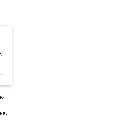
в
ую
ня.