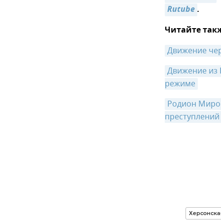
Rutube
.
Читайте так
Движение че
Движение из 
режиме
Родион Мирош
преступлений
Херсонска