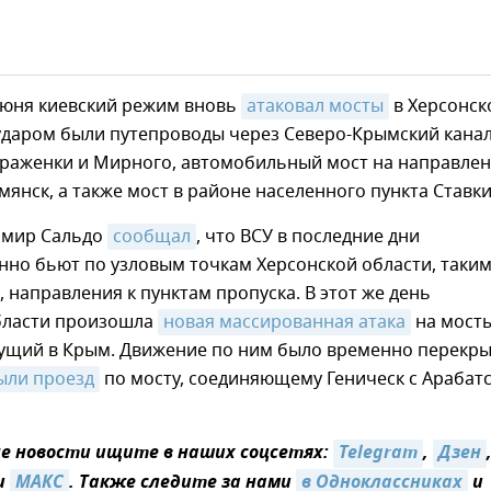
 июня киевский режим вновь
атаковал мосты
в Херсонск
ударом были путепроводы через Северо-Крымский канал
раженки и Мирного, автомобильный мост на направле
янск, а также мост в районе населенного пункта Ставки
имир Сальдо
сообщал
, что ВСУ в последние дни
но бьют по узловым точкам Херсонской области, таким
, направления к пунктам пропуска. В этот же день
бласти произошла
новая массированная атака
на мосты
дущий в Крым. Движение по ним было временно перекры
ыли проезд
по мосту, соединяющему Геническ с Арабат
 новости ищите в наших соцсетях:
Telegram
,
Дзен
и
МАКС
. Также следите за нами
в Одноклассниках
и