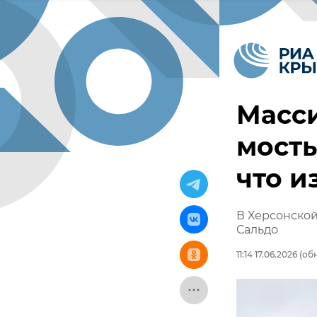
Масси
мосты
что и
В Херсонской
Сальдо
11:14 17.06.2026
(обн