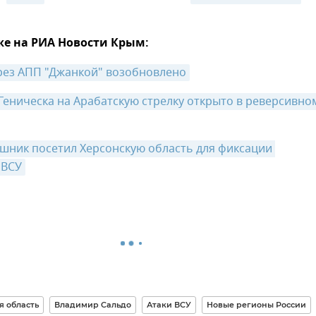
же на РИА Новости Крым:
рез АПП "Джанкой" возобновлено
Геническа на Арабатскую стрелку открыто в реверсивном
ник посетил Херсонскую область для фиксации 
 ВСУ
я область
Владимир Сальдо
Атаки ВСУ
Новые регионы России