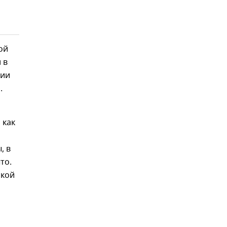
ой
 в
нии
.
 как
, в
то.
ской
,