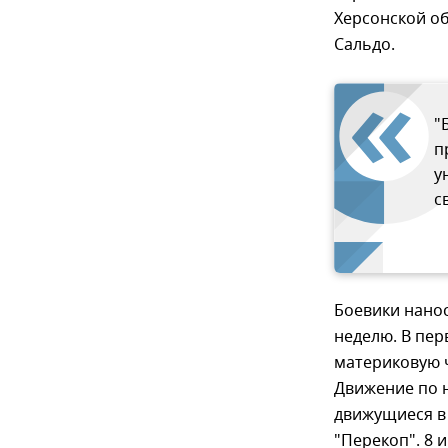
Херсонской о
Сальдо.
"
п
у
с
Боевики нано
неделю. В пер
материковую 
Движение по 
движущиеся в 
"Перекоп". 8 