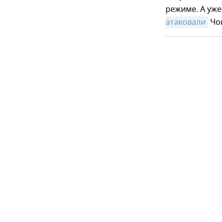
режиме. А уж
атаковали
Чон