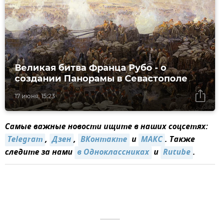
Великая битва Франца Рубо - о
создании Панорамы в Севастополе
17 июня, 15:23
Самые важные новости ищите в наших соцсетях:
Telegram
,
Дзен
,
ВКонтакте
и
МАКС
. Также
следите за нами
в Одноклассниках
и
Rutube
.