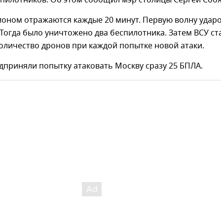
спилотников. Об этом сообщил мэр столицы Сергей Соб
ионом отражаются каждые 20 минут. Первую волну удар
. Тогда было уничтожено два беспилотника. Затем ВСУ ст
оличество дронов при каждой попытке новой атаки.
едприняли попытку атаковать Москву сразу 25 БПЛА.