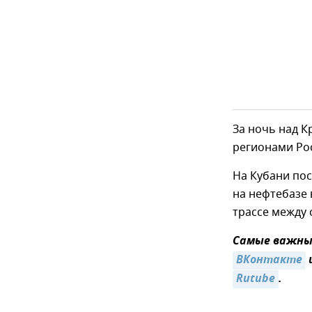
За ночь над К
регионами Ро
На Кубани по
на нефтебазе 
трассе между 
Самые важные
ВКонтакте
Rutube
.