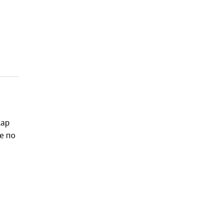
жар
е по
,