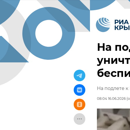
На по
унич
бесп
На подлете к
08:04 16.06.2026
(о