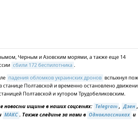
рымом, Черным и Азовским морями, а также еще 14
ссии
сбили 172 беспилотника
.
сле
падения обломков украинских дронов
вспыхнул по
в станице Полтавской и временно остановлено движени
станицей Полтавской и хутором Трудобеликовским.
 новости ищите в наших соцсетях:
Telegram
,
Дзен
и
MAКС
. Также следите за нами в
Одноклассниках
и