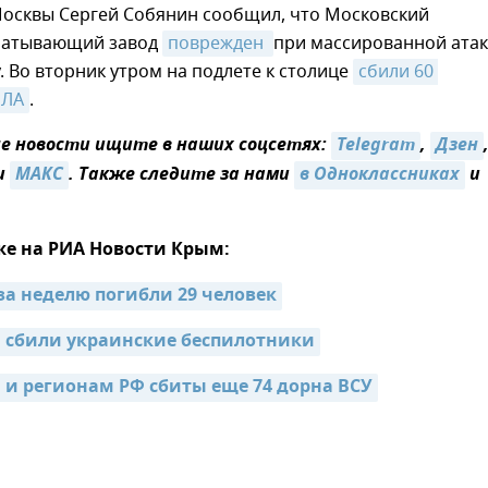
Москвы Сергей Собянин сообщил, что Московский
батывающий завод
поврежден 
при массированной ата
. Во вторник утром на подлете к столице
сбили 60 
ПЛА
.
 новости ищите в наших соцсетях:
Telegram
,
Дзен
и
МАКС
. Также следите за нами
в Одноклассниках
и
же на РИА Новости Крым:
за неделю погибли 29 человек
 сбили украинские беспилотники
и регионам РФ сбиты еще 74 дорна ВСУ