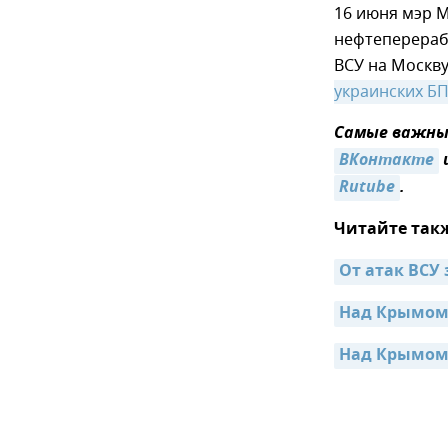
16 июня мэр 
нефтеперера
ВСУ на Москву
украинских Б
Самые важные
ВКонтакте
Rutube
.
Читайте так
От атак ВСУ 
Над Крымом
Над Крымом 