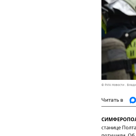
© РИА Новости . Влад
Читать в
СИМФЕРОПОЛЬ
станице Полта
потушили. Об