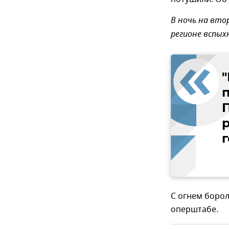
В ночь на вто
регионе вспых
С огнем борол
оперштабе.