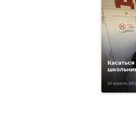
Касаться
школьник
30 апреля, 08: