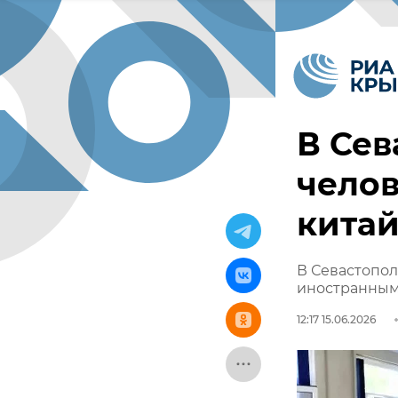
В Сев
челов
китай
В Севастопол
иностранным
12:17 15.06.2026