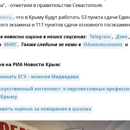
а", - отметили в правительстве Севастополя.
алось
, что в Крыму будут работать 53 пункта сдачи Еди
ого экзамена и 117 пунктов сдачи основного госэкзамен
 новости ищите в наших соцсетях:
Telegram
,
Дзен
и
MAКС
. Также следите за нами в
Одноклассниках
и
же на РИА Новости Крым:
менять ЕГЭ – мнение Медведева
скусственный интеллект: о перспективных профессия
в Крыму
тавить оценки за поведение в школах