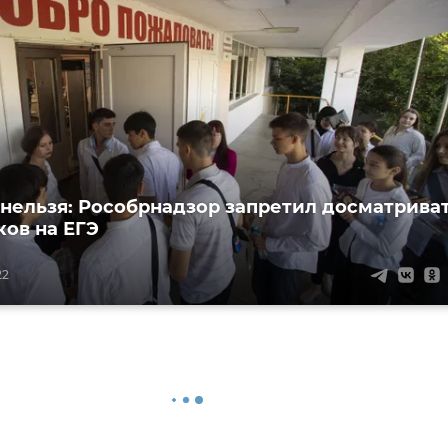
 нельзя: Рособрнадзор запретил досматрива
ов на ЕГЭ
22