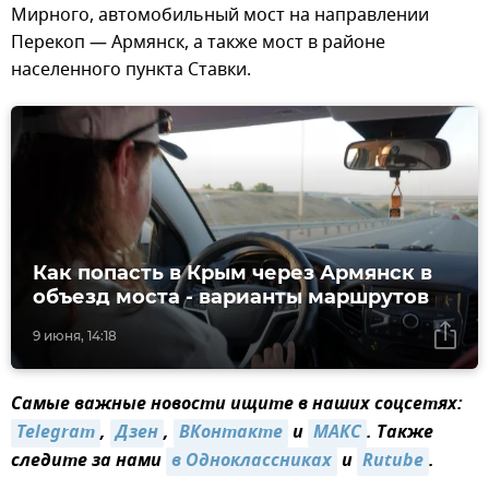
Мирного, автомобильный мост на направлении
Перекоп — Армянск, а также мост в районе
населенного пункта Ставки.
Как попасть в Крым через Армянск в
объезд моста - варианты маршрутов
9 июня, 14:18
Самые важные новости ищите в наших соцсетях:
Telegram
,
Дзен
,
ВКонтакте
и
МАКС
. Также
следите за нами
в Одноклассниках
и
Rutube
.