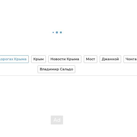
дорогах Крыма
Крым
Новости Крыма
Мост
Джанкой
Чонга
Владимир Сальдо