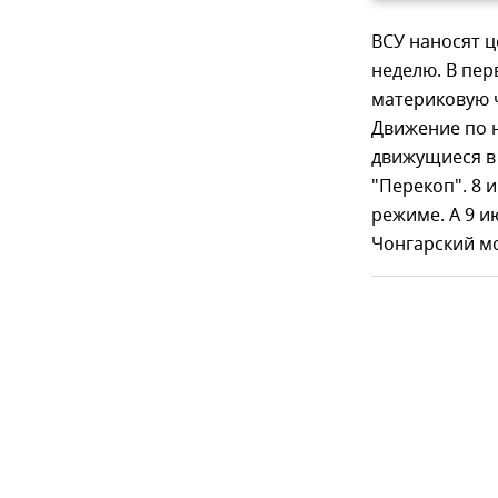
ВСУ наносят 
неделю. В пер
материковую 
Движение по 
движущиеся в 
"Перекоп". 8 
режиме. А 9 
Чонгарский мо