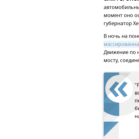
автомобильны
момент оно о
губернатор Хе
В ночь на по
массированна
Движение по 
мосту, соедин
"
в
п
б
н