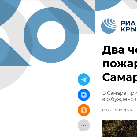
Два ч
пожар
Сама
В Самаре при
возбуждено 
09:20 15.06.2026