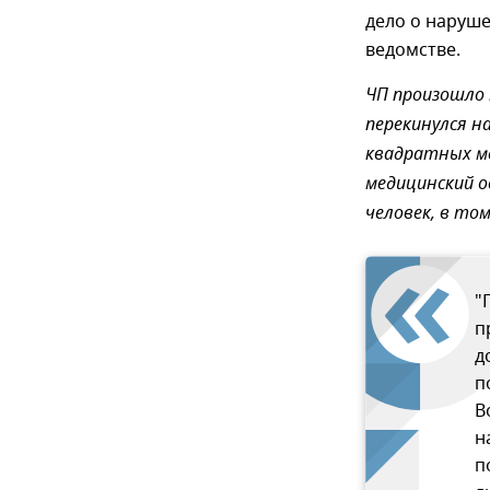
дело о наруш
ведомстве.
ЧП произошло 
перекинулся н
квадратных ме
медицинский о
человек, в том
"
п
д
п
В
н
п