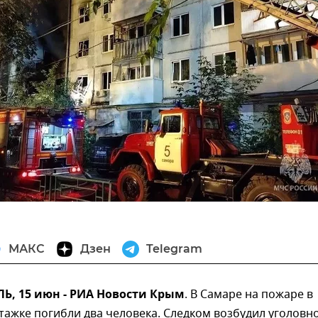
МАКС
Дзен
Telegram
, 15 июн - РИА Новости Крым
. В Самаре на пожаре в
ажке погибли два человека. Следком возбудил уголовн