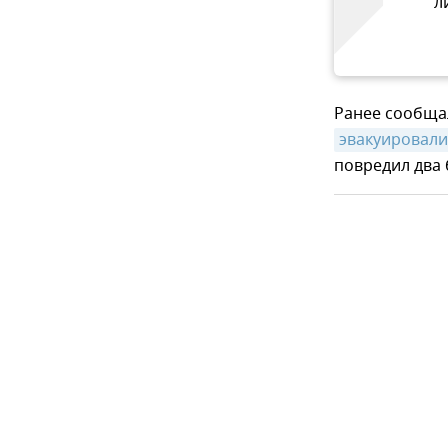
л
Ранее сообщал
эвакуировали
повредил два 