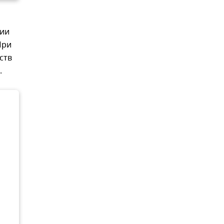
ции
При
ств
.