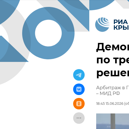
Демо
по тр
реше
Арбитраж в Г
– МИД РФ
18:45 15.06.2026
(об