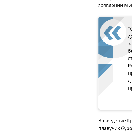
заявлении МИ
"
д
з
б
с
Р
п
д
п
Возведение К
плавучих бур