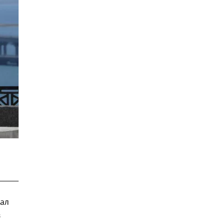
зал
в