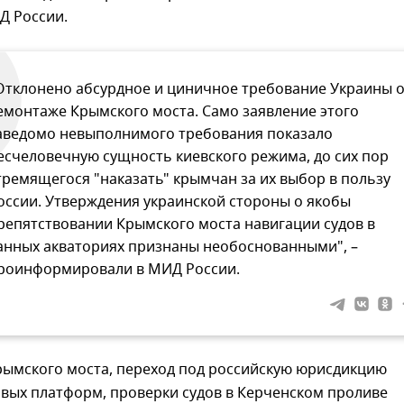
Д России.
Отклонено абсурдное и циничное требование Украины 
емонтаже Крымского моста. Само заявление этого
аведомо невыполнимого требования показало
есчеловечную сущность киевского режима, до сих пор
тремящегося "наказать" крымчан за их выбор в пользу
оссии. Утверждения украинской стороны о якобы
репятствовании Крымского моста навигации судов в
анных акваториях признаны необоснованными", –
роинформировали в МИД России.
рымского моста, переход под российскую юрисдикцию
овых платформ, проверки судов в Керченском проливе