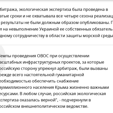
итража, экологическая экспертиза была проведена в
тые сроки и не охватывала все четыре сезона реализа
е результаты не были должным образом опубликованы. 
ал на невыполнение Украиной ее собственных обязатель
дному сотрудничеству в области защиты морской среды
Темпы проведения ОВОС при осуществлении
асштабных инфраструктурных проектов, за которые
оссийскую сторону упрекнул арбитраж, были вызваны
режде всего настоятельной гуманитарной
еобходимостью обеспечить снабжение
вухмиллионного населения Крыма жизненно важными
есурсами. В любом случае, российская экологическая
кспертиза оказалась верной", - подчеркнули в
оссийском внешнеполитическом ведомстве.