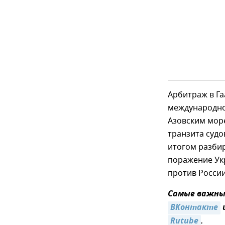
Арбитраж в Г
международно
Азовским мор
транзита судо
итогом разбир
поражение Ук
против России
Самые важные
ВКонтакте
Rutube
.