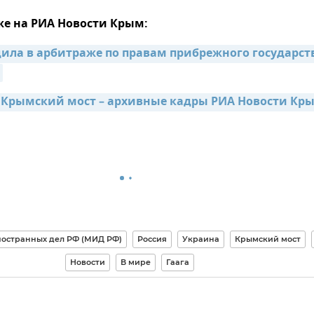
же на РИА Новости Крым:
дила в арбитраже по правам прибрежного государств
 Крымский мост – архивные кадры РИА Новости Кр
остранных дел РФ (МИД РФ)
Россия
Украина
Крымский мост
Новости
В мире
Гаага