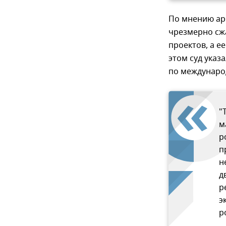
По мнению арб
чрезмерно сжа
проектов, а е
этом суд указ
по междунаро
"
м
р
п
н
д
р
э
р