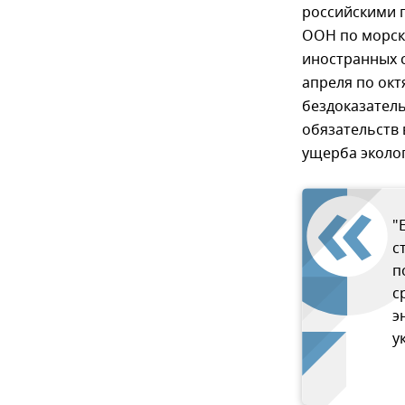
российскими 
ООН по морско
иностранных с
апреля по окт
бездоказател
обязательств 
ущерба эколо
"
с
п
с
э
у