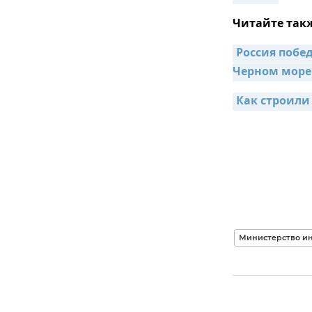
Читайте так
Россия побе
Черном море
Как строили
Министерство ин