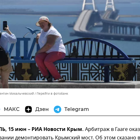
тантин Михальчевский
Перейти в фотобанк
МАКС
Дзен
Telegram
, 15 июн – РИА Новости Крым.
Арбитраж в Гааге ока
вании демонтировать Крымский мост. Об этом сказано 