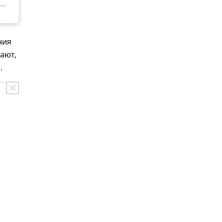
ния
ают,
.