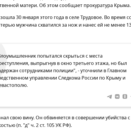
твенной матери. Об этом сообщает прокуратура Крыма.
зошла 30 января этого года в селе Трудовое. Во время с
атерью мужчина схватился за нож и нанес ей не менее 1
Злоумышленник попытался скрыться с места
реступления, выпрыгнув в окно третьего этажа, но был
адержан сотрудниками полиции", - уточнили в Главном
ледственном управлении Следкома России по Крыму и
евастополю.
ал свою вину. Он обвиняется в совершении убийства с
стью (п. "д" ч. 2 ст. 105 УК РФ).