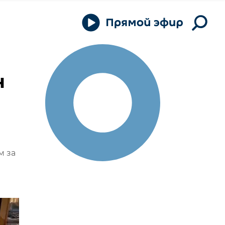
н
м за