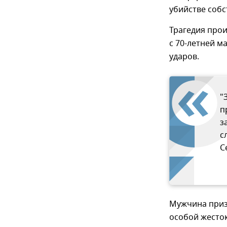
убийстве собс
Трагедия прои
с 70-летней м
ударов.
"
п
з
с
С
Мужчина призн
особой жестоко