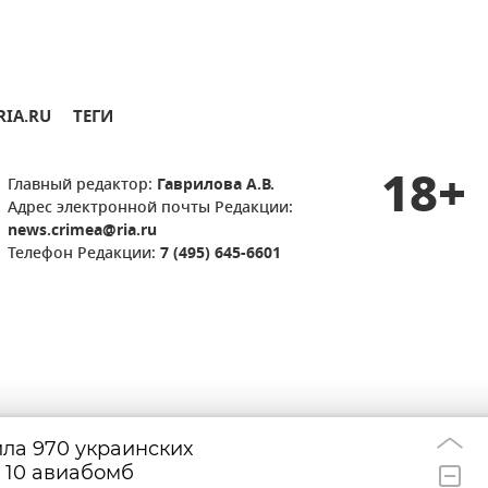
RIA.RU
ТЕГИ
18+
Главный редактор:
Гаврилова А.В.
Адрес электронной почты Редакции:
news.crimea@ria.ru
Телефон Редакции:
7 (495) 645-6601
ила 970 украинских
ВС РФ освободи
12:37
 10 авиабомб
Торецкое в ДНР