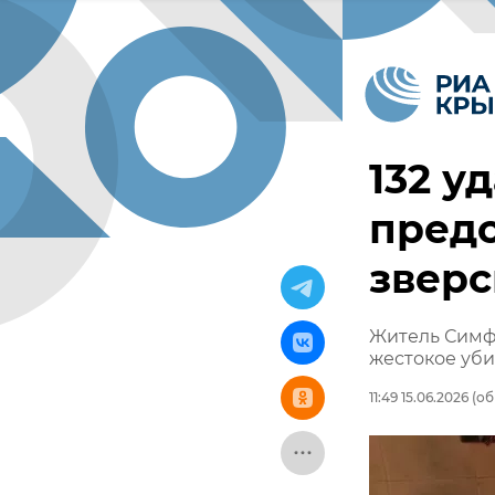
132 у
предс
зверс
Житель Симф
жестокое уби
11:49 15.06.2026
(об