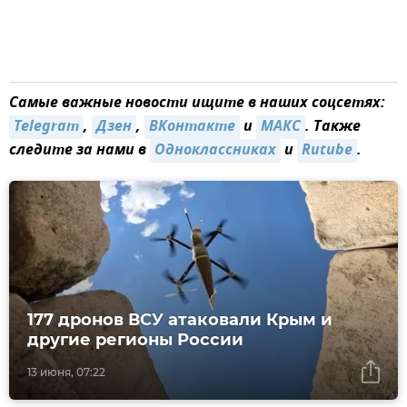
Самые важные новости ищите в наших соцсетях:
Telegram
,
Дзен
,
ВКонтакте
и
MAКС
. Также
следите за нами в
Одноклассниках
и
Rutube
.
177 дронов ВСУ атаковали Крым и
другие регионы России
13 июня, 07:22