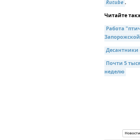
Rutube
.
Читайте так
Работа "птич
Запорожской
Десантники 
Почти 5 тыс
неделю
Новост