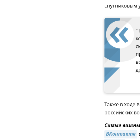
спутниковым 
"
к
с
п
в
д
Также в ходе 
российских во
Самые важные
ВКонтакте