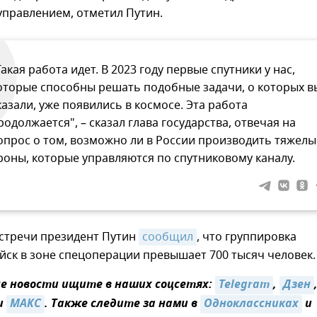
управлением, отметил Путин.
Такая работа идет. В 2023 году первые спутники у нас,
оторые способны решать подобные задачи, о которых в
казали, уже появились в космосе. Эта работа
родолжается", – сказал глава государства, отвечая на
опрос о том, возможно ли в России производить тяжелы
роны, которые управляются по спутниковому каналу.
встречи президент Путин
сообщил
, что группировка
йск в зоне спецоперации превышает 700 тысяч человек.
 новости ищите в наших соцсетях:
Telegram
,
Дзен
и
MAКС
. Также следите за нами в
Одноклассниках
и