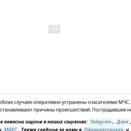
обоих случаях оперативно устранены спасателями МЧС.
устанавливают причины происшествий. Пострадавших не
 новости ищите в наших соцсетях:
Telegram
,
Дзен
и
MAКС
. Также следите за нами в
Одноклассниках
и