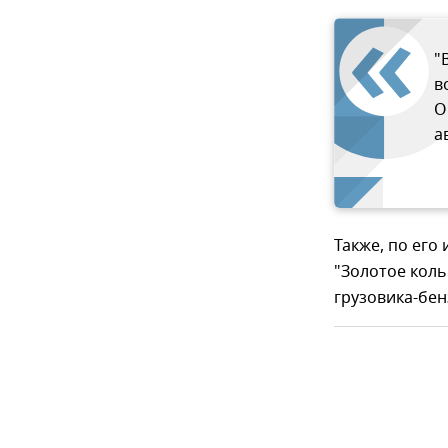
"
в
О
а
Также, по его
"Золотое коль
грузовика-бен