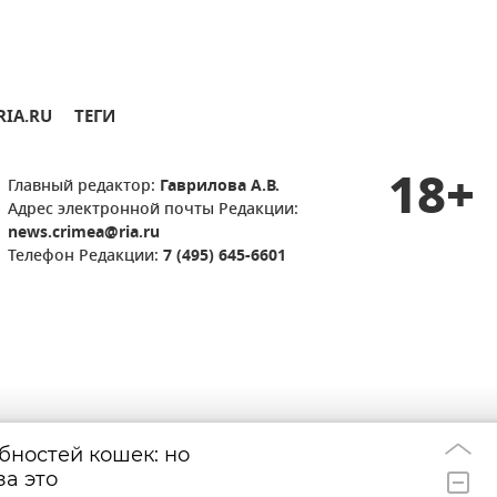
RIA.RU
ТЕГИ
18+
Главный редактор:
Гаврилова А.В.
Адрес электронной почты Редакции:
news.crimea@ria.ru
Телефон Редакции:
7 (495) 645-6601
бностей кошек: но
Вина Массандры
20:11
за это