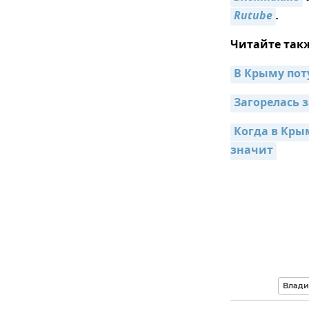
Rutube
.
Читайте так
В Крыму пот
Загорелась 
Когда в Кры
значит
Влад